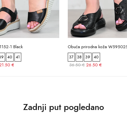
1152-1 Black
Obuća prirodna koža W595025
39
40
41
37
38
39
40
21.50 €
36.50 €
26.50 €
Zadnji put pogledano