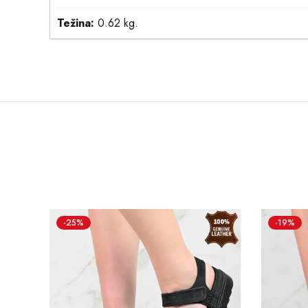
Težina:
0.62 kg.
-25%
-19%