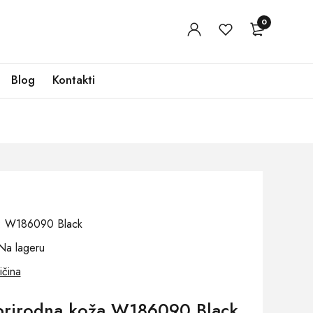
0
Blog
Kontakti
oj: W186090 Black
Na lageru
ičina
prirodna koža W186090 Black