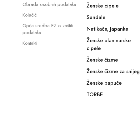
Obrada osobnih podataka
Ženske cipele
Kolačići
Sandale
Opća uredba EZ o zaštiti
Natikače, Japanke
podataka
Ženske planinarske
Kontakti
cipele
Ženske čizme
Ženske čizme za snijeg
Ženske papuče
TORBE
Copyright © 2022, E-SHOPIKO.COM. Sva prava pridržan