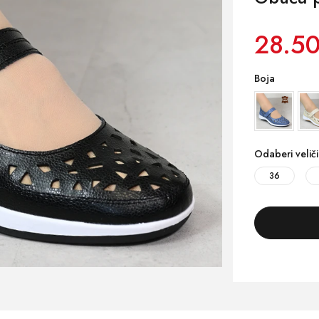
28.50
Boja
Odaberi velič
36