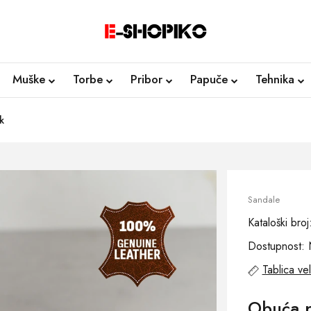
Muške
Torbe
Pribor
Papuče
Tehnika
k
Sandale
Kataloški br
Dostupnost: 
Tablica vel
Obuća 