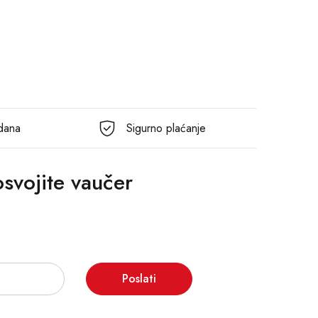
 dana
Sigurno plaćanje
 osvojite vaučer
Poslati