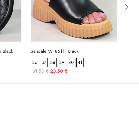
 Black
Sandale W186111 Black
Elega
36
37
38
39
40
41
36
31.50 €
23.50 €
29.5