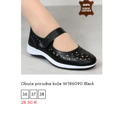
Obuća prirodna koža W186090 Black
36
37
38
28.50 €