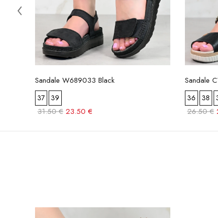
Sandale W689033 Black
Sandale C
37
39
36
38
31.50 €
23.50 €
26.50 €