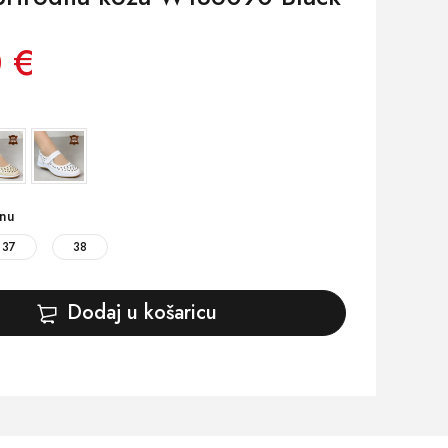
 €
inu
37
38
Dodaj u košaricu