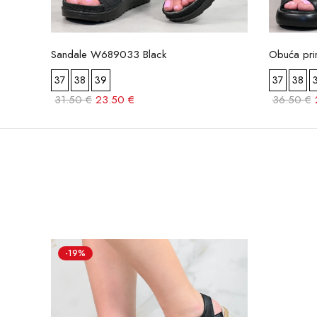
Sandale W689033 Black
Obuća pri
37
38
39
37
38
31.50 €
23.50 €
36.50 €
-19%