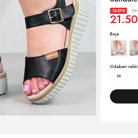
26
-18.87%
21.50
Boja
Odaberi velič
36