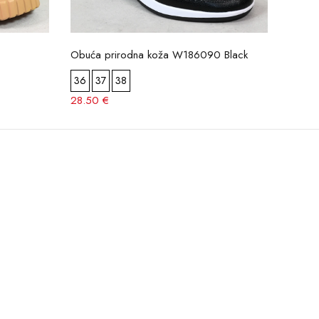
Obuća prirodna koža W186090 Black
Elega
36
37
38
36
28.50 €
29.5