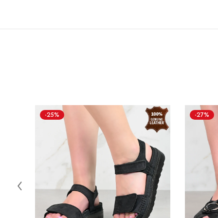
-25%
-27%