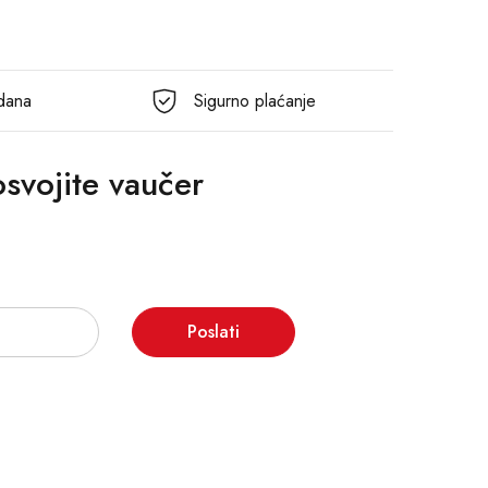
 dana
Sigurno plaćanje
 osvojite vaučer
Poslati