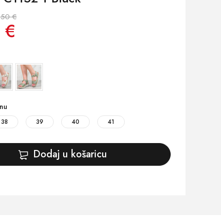
.50 €
 €
inu
38
39
40
41
Dodaj u košaricu