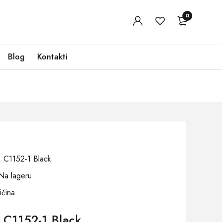
0
Blog
Kontakti
j: C1152-1 Black
Na lageru
ičina
 C1152-1 Black