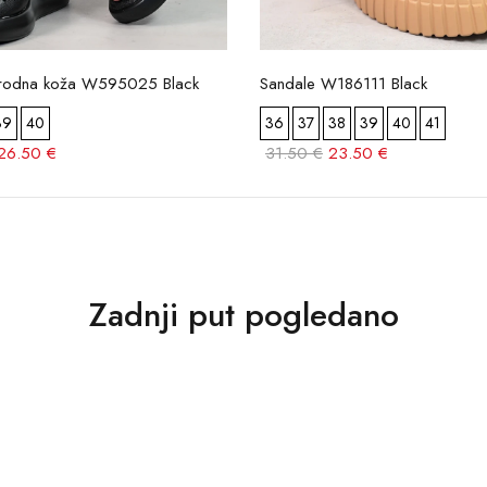
rodna koža W595025 Black
Sandale W186111 Black
39
40
36
37
38
39
40
41
26.50 €
31.50 €
23.50 €
Zadnji put pogledano