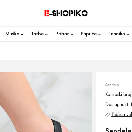
Muške
Torbe
Pribor
Papuče
Tehnika
Sandale
Kataloški bro
Dostupnost: 
Tablica vel
Sandale