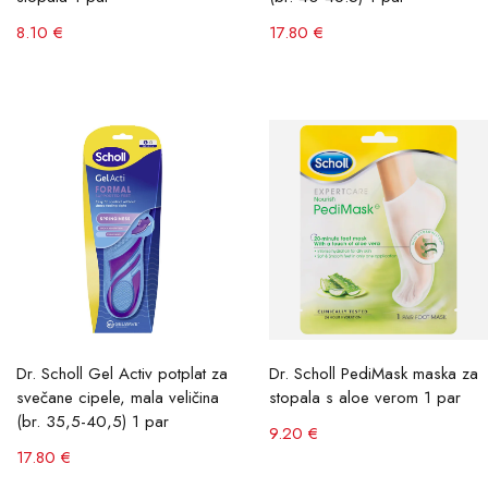
8.10 €
17.80 €
Dr. Scholl Gel Activ potplat za
Dr. Scholl PediMask maska ​​za
svečane cipele, mala veličina
stopala s aloe verom 1 par
(br. 35,5-40,5) 1 par
9.20 €
17.80 €