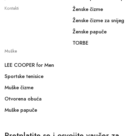
Kontakti
Ženske čizme
Ženske čizme za snijeg
Ženske papuče
TORBE
Muške
LEE COOPER for Men
Sportske tenisice
Muške čizme
Otvorena obuća
Muške papuče
Pretplatite se i osvojite vaučer za