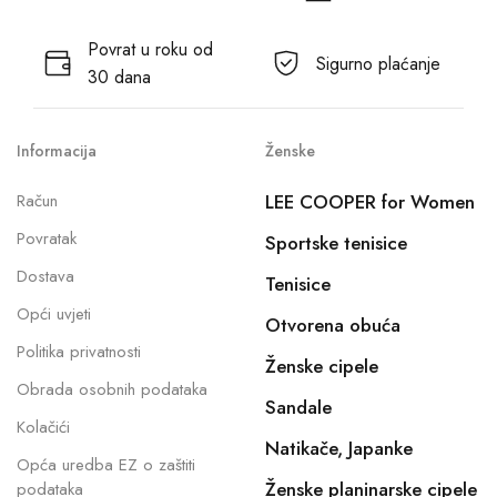
Povrat u roku od
Sigurno plaćanje
30 dana
Informacija
Ženske
Račun
LEE COOPER for Women
Povratak
Sportske tenisice
Dostava
Tenisice
Opći uvjeti
Otvorena obuća
Politika privatnosti
Ženske cipele
Obrada osobnih podataka
Sandale
Kolačići
Natikače, Japanke
Opća uredba EZ o zaštiti
Ženske planinarske cipele
podataka