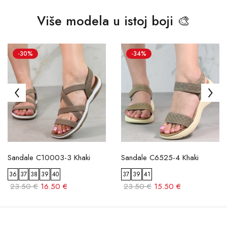
Više modela u istoj boji 🎨
-30%
-34%
Sandale C10003-3 Khaki
Sandale C6525-4 Khaki
36
37
38
39
40
37
39
41
23.50 €
16.50 €
23.50 €
15.50 €