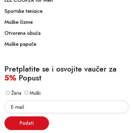
LEE COOPER for Men
Sportske tenisice
Muške čizme
Otvorena obuća
Muške papuče
Pretplatite se i osvojite vaučer za
5%
Popust
Žena
Muški
Poslati