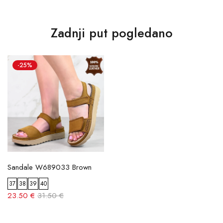
Zadnji put pogledano
-25%
Sandale W689033 Brown
37
38
39
40
23.50 €
31.50 €