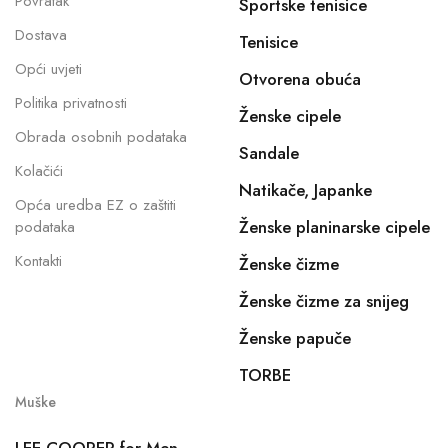
Povratak
Sportske tenisice
Dostava
Tenisice
Opći uvjeti
Otvorena obuća
Politika privatnosti
Ženske cipele
Obrada osobnih podataka
Sandale
Kolačići
Natikače, Japanke
Opća uredba EZ o zaštiti
Ženske planinarske cipele
podataka
Kontakti
Ženske čizme
Ženske čizme za snijeg
Ženske papuče
TORBE
Muške