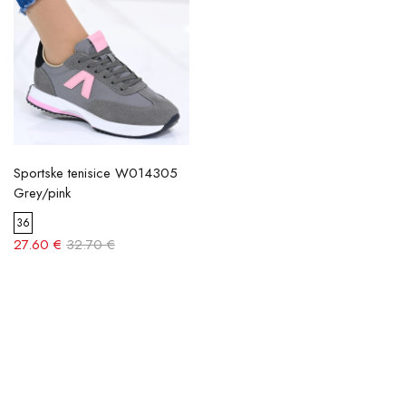
Sportske tenisice W014305
Grey/pink
36
27.60 €
32.70 €