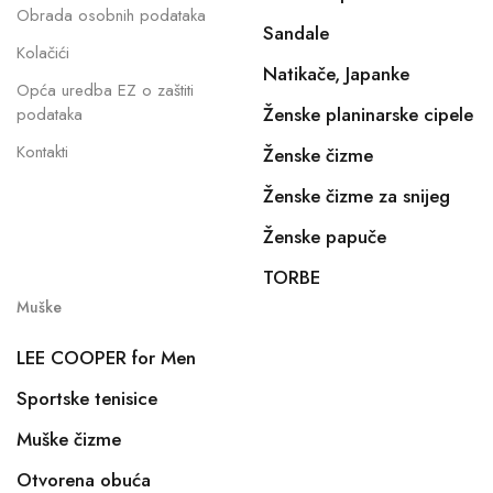
Obrada osobnih podataka
Sandale
Kolačići
Natikače, Japanke
Opća uredba EZ o zaštiti
Ženske planinarske cipele
podataka
Kontakti
Ženske čizme
Ženske čizme za snijeg
Ženske papuče
TORBE
Muške
LEE COOPER for Men
Sportske tenisice
Muške čizme
Otvorena obuća