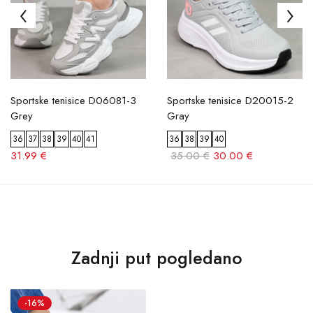
Sportske tenisice D06081-3
Sportske tenisice D20015-2
Grey
Gray
36
37
38
39
40
41
36
38
39
40
31.99 €
35.00 €
30.00 €
Zadnji put pogledano
-16%