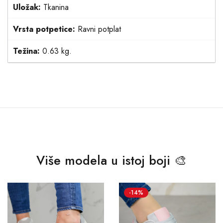
Uložak:
Tkanina
Vrsta potpetice:
Ravni potplat
Težina:
0.63 kg.
Više modela u istoj boji 🎨
-14%