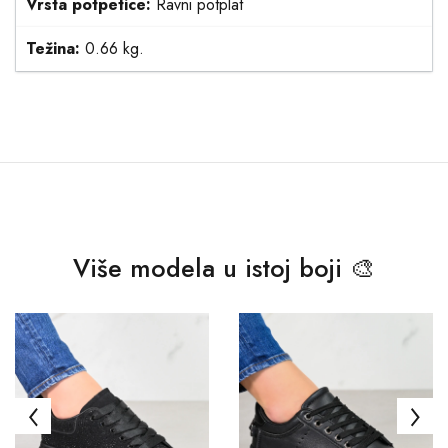
Vrsta potpetice:
Ravni potplat
Težina:
0.66 kg.
Više modela u istoj boji 🎨