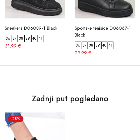
Sneakers D06089-1 Black
Sportske tenisice D06067-1
Black
36
37
38
39
40
41
31.99 €
36
37
38
39
40
41
29.99 €
Zadnji put pogledano
-28%