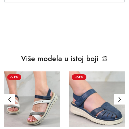
Više modela u istoj boji 🎨
-21%
-24%