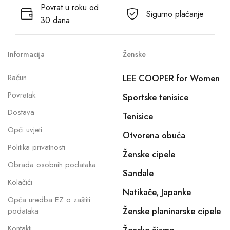
Povrat u roku od
Sigurno plaćanje
30 dana
Informacija
Ženske
Račun
LEE COOPER for Women
Povratak
Sportske tenisice
Dostava
Tenisice
Opći uvjeti
Otvorena obuća
Politika privatnosti
Ženske cipele
Obrada osobnih podataka
Sandale
Kolačići
Natikače, Japanke
Opća uredba EZ o zaštiti
Ženske planinarske cipele
podataka
Kontakti