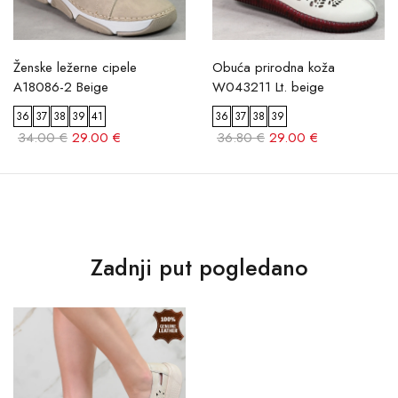
Ženske ležerne cipele
Obuća prirodna koža
A18086-2 Beige
W043211 Lt. beige
36
37
38
39
41
36
37
38
39
34.00 €
29.00 €
36.80 €
29.00 €
Zadnji put pogledano