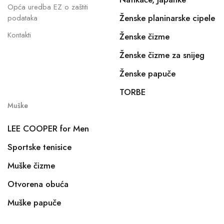
Opća uredba EZ o zaštiti
Ženske planinarske cipele
podataka
Kontakti
Ženske čizme
Ženske čizme za snijeg
Ženske papuče
TORBE
Muške
LEE COOPER for Men
Sportske tenisice
Muške čizme
Otvorena obuća
Muške papuče