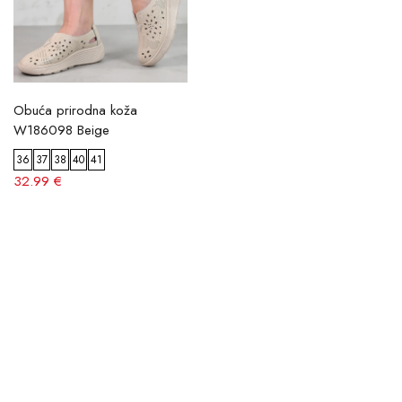
Obuća prirodna koža
W186098 Beige
36
37
38
40
41
32.99 €