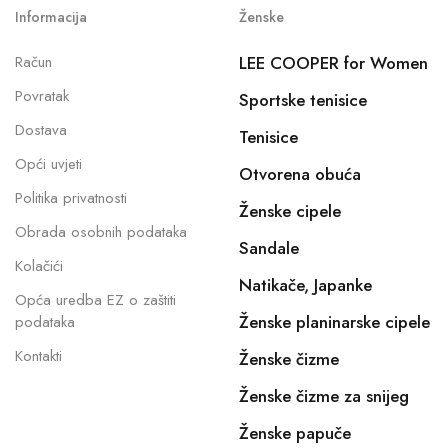
Informacija
Ženske
Račun
LEE COOPER for Women
Povratak
Sportske tenisice
Dostava
Tenisice
Opći uvjeti
Otvorena obuća
Politika privatnosti
Ženske cipele
Obrada osobnih podataka
Sandale
Kolačići
Natikače, Japanke
Opća uredba EZ o zaštiti
Ženske planinarske cipele
podataka
Kontakti
Ženske čizme
Ženske čizme za snijeg
Ženske papuče