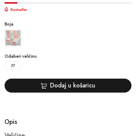
Bestseller
Boja
Odaberi veličinu
37
Dodaj u košaricu
Opis
Veličine