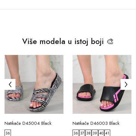
Više modela u istoj boji 🎨
Natikače D45004 Black
Natikače D46003 Black
36
36
37
38
39
40
41