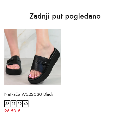
Zadnji put pogledano
Natikače W522030 Black
36
37
39
40
26.50 €