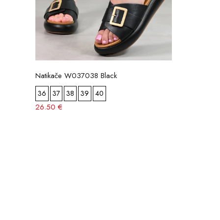
Natikače W037038 Black
36
37
38
39
40
26.50 €