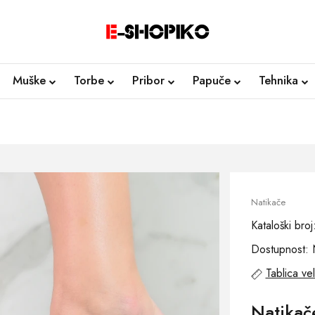
Muške
Torbe
Pribor
Papuče
Tehnika
Natikače
Kataloški br
Dostupnost: 
Tablica vel
Natika