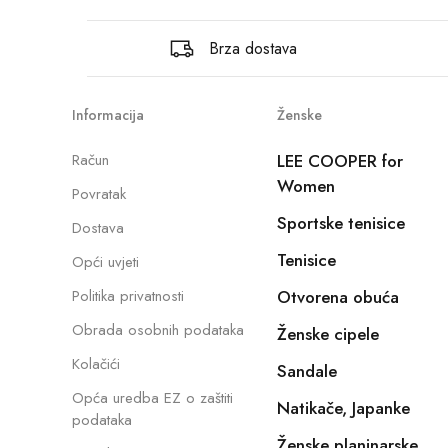
Brza dostava
Informacija
Ženske
Račun
LEE COOPER for
Women
Povratak
Sportske tenisice
Dostava
Tenisice
Opći uvjeti
Politika privatnosti
Otvorena obuća
Obrada osobnih podataka
Ženske cipele
Kolačići
Sandale
Opća uredba EZ o zaštiti
Natikače, Japanke
podataka
Ženske planinarske