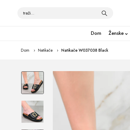
Dom
Ženske
Dom
Natikače
Natikače W037038 Black