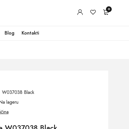
0
Blog
Kontakti
oj: W037038 Black
Na lageru
ičina
če W037038 Black