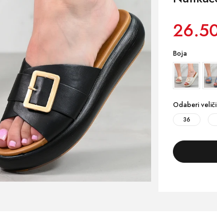
26.5
Boja
Odaberi velič
36