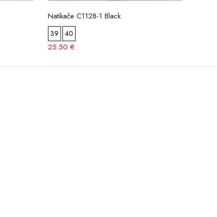
Natikače C1128-1 Black
Natik
39
40
37
3
25.50 €
24.50