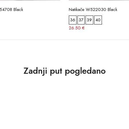
154708 Black
Natikače W522030 Black
36
37
39
40
26.50 €
Zadnji put pogledano