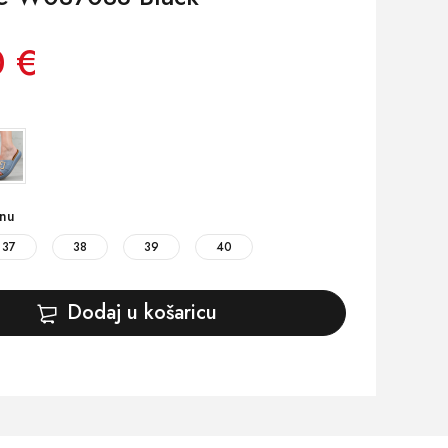
0 €
inu
37
38
39
40
Dodaj u košaricu