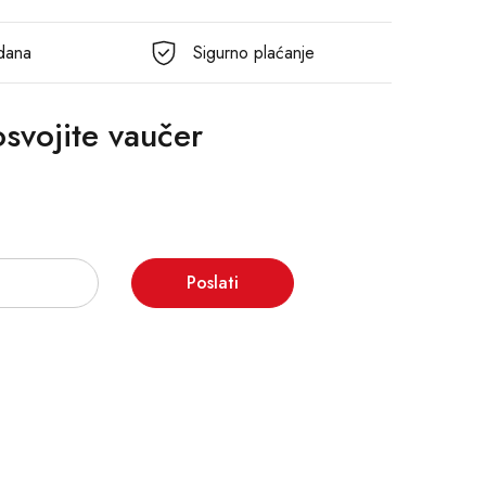
 dana
Sigurno plaćanje
 osvojite vaučer
Poslati