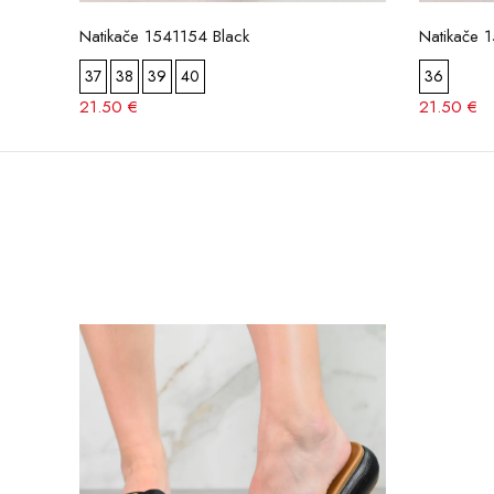
Natikače 1541154 Black
Natikače 
37
38
39
40
36
21.50 €
21.50 €