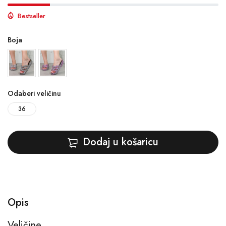
Bestseller
Boja
Odaberi veličinu
36
Dodaj u košaricu
Opis
Veličine