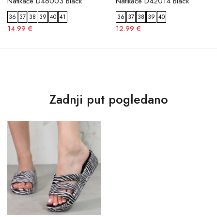
Natikače D46003 Black
Natikače D42014 Black
36
37
38
39
40
41
36
37
38
39
40
14.99 €
12.99 €
Zadnji put pogledano