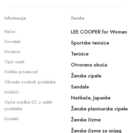
Informacija
Ženske
Račun
LEE COOPER for Women
Povratak
Sportske tenisice
Dostava
Tenisice
Opći uvjeti
Otvorena obuća
Politika privatnosti
Ženske cipele
Obrada osobnih podataka
Sandale
Kolačići
Natikače, Japanke
Opća uredba EZ o zaštiti
Ženske planinarske cipele
podataka
Kontakti
Ženske čizme
Ženske čizme za snijeg