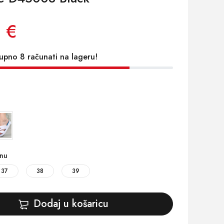
 €
upno 8 računati na lageru!
inu
37
38
39
Dodaj u košaricu