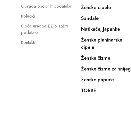
Obrada osobnih podataka
Ženske cipele
Kolačići
Sandale
Opća uredba EZ o zaštiti
Natikače, Japanke
podataka
Ženske planinarske
Kontakti
cipele
Ženske čizme
Ženske čizme za snijeg
Ženske papuče
TORBE
Copyright © 2022, E-SHOPIKO.COM. Sva prava pridržan