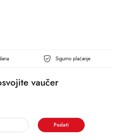
 dana
Sigurno plaćanje
 osvojite vaučer
Poslati