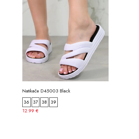
Natikače D45003 Black
36
37
38
39
12.99 €