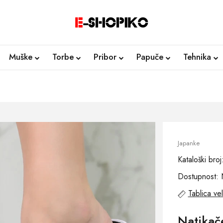
Muške
Torbe
Pribor
Papuče
Tehnika
Japanke
Kataloški br
Dostupnost: 
Tablica vel
Natikač