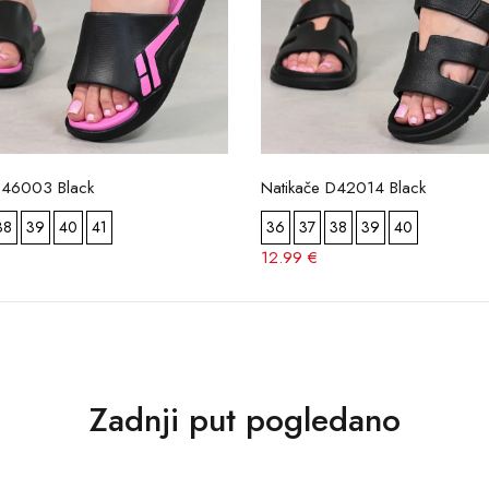
D46003 Black
Natikače D42014 Black
38
39
40
41
36
37
38
39
40
12.99 €
Zadnji put pogledano