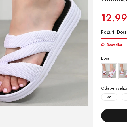
12.99
Požuri! Dost
Bestseller
Boja
Odaberi velič
36