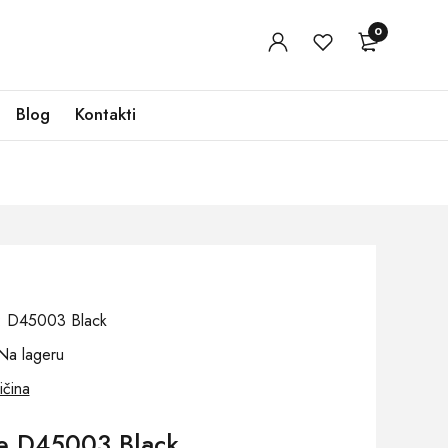
0
Blog
Kontakti
oj: D45003 Black
Na lageru
ičina
e D45003 Black