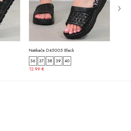
Natikače D45005 Black
Natik
36
37
38
39
40
36
12.99 €
12.99