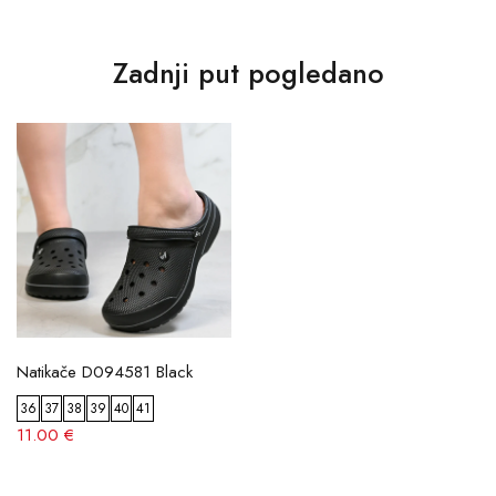
Zadnji put pogledano
Natikače D094581 Black
36
37
38
39
40
41
11.00 €