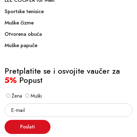
LEE COOPER for Men
Sportske tenisice
Muške čizme
Otvorena obuća
Muške papuče
Pretplatite se i osvojite vaučer za
5%
Popust
Žena
Muški
Poslati