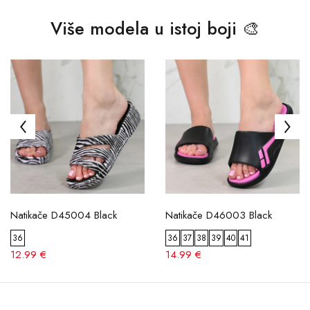
Više modela u istoj boji 🎨
Natikače D45004 Black
Natikače D46003 Black
36
36
37
38
39
40
41
12.99 €
14.99 €