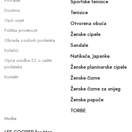
Povratak
Sportske tenisice
Dostava
Tenisice
Opći uvjeti
Otvorena obuća
Politika privatnosti
Ženske cipele
Obrada osobnih podataka
Sandale
Kolačići
Natikače, Japanke
Opća uredba EZ o zaštiti
Ženske planinarske cipele
podataka
Kontakti
Ženske čizme
Ženske čizme za snijeg
Ženske papuče
TORBE
Muške