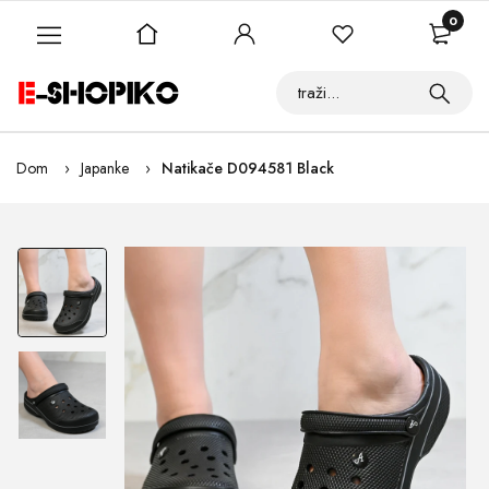
0
Dom
Japanke
Natikače D094581 Black