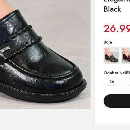
Black
26.9
Boja
Odaberi velič
36