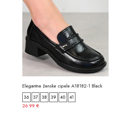
Elegantne ženske cipele A18182-1 Black
36
37
38
39
40
41
26.99 €