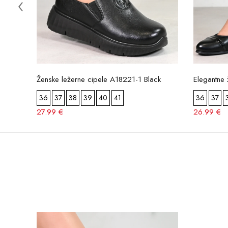
Ženske ležerne cipele A18221-1 Black
Elegantne
36
37
38
39
40
41
36
37
27.99 €
26.99 €