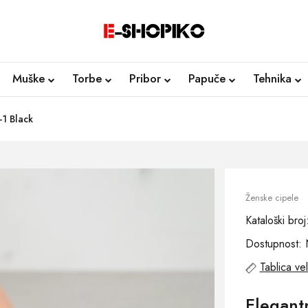
Muške
Torbe
Pribor
Papuče
Tehnika
-1 Black
Ženske cipele
Kataloški bro
Dostupnost: 
Tablica vel
Elegant