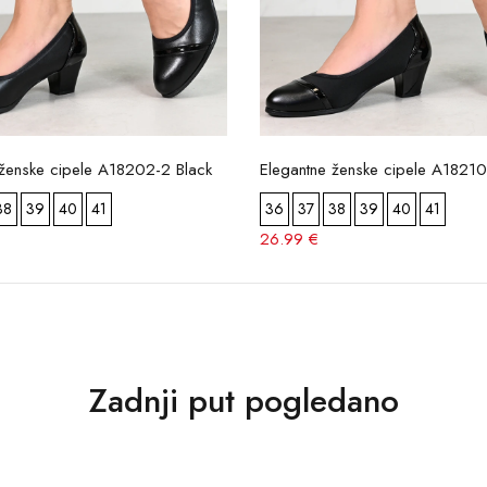
 ženske cipele A18202-2 Black
Elegantne ženske cipele A18210
38
39
40
41
36
37
38
39
40
41
26.99 €
Zadnji put pogledano