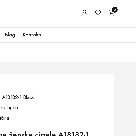
0
Blog
Kontakti
j: A18182-1 Black
Na lageru
ičina
ne ženske cipele A18182-1