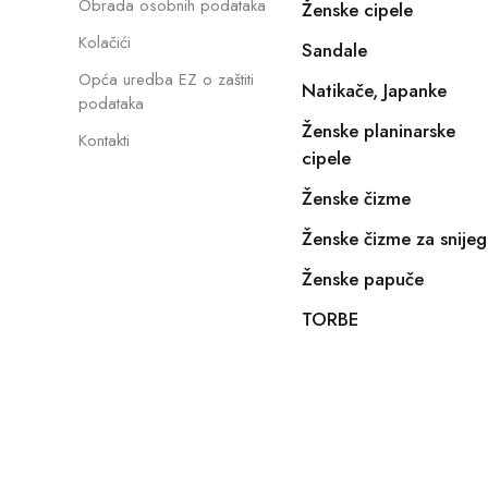
Obrada osobnih podataka
Ženske cipele
Kolačići
Sandale
Opća uredba EZ o zaštiti
Natikače, Japanke
podataka
Ženske planinarske
Kontakti
cipele
Ženske čizme
Ženske čizme za snijeg
Ženske papuče
TORBE
Copyright © 2022, E-SHOPIKO.COM. Sva prava pridržan