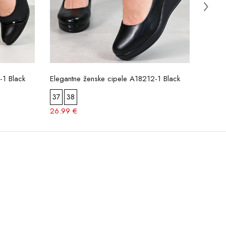
-1 Black
Elegantne ženske cipele A18212-1 Black
Ženske
37
38
36
26.99 €
34.0