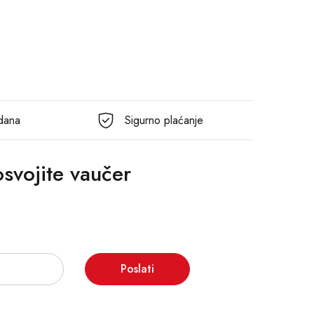
 dana
Sigurno plaćanje
 osvojite vaučer
Poslati