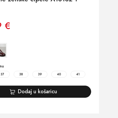
9 €
inu
37
38
39
40
41
Dodaj u košaricu