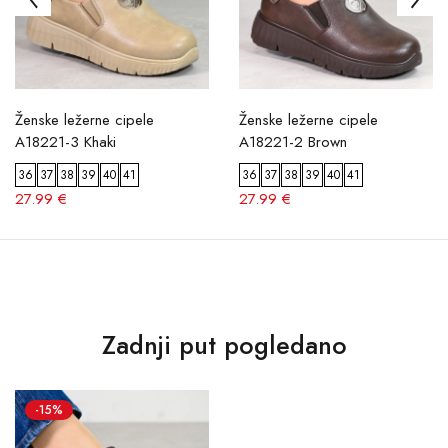
Ženske ležerne cipele
Ženske ležerne cipele
A18221-3 Khaki
A18221-2 Brown
36
37
38
39
40
41
36
37
38
39
40
41
27.99 €
27.99 €
Zadnji put pogledano
-15%