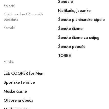
Sandale
Kolačići
Natikače, Japanke
Opća uredba EZ o zaštiti
Ženske planinarske cipele
podataka
Kontakti
Ženske čizme
Ženske čizme za snijeg
Ženske papuče
TORBE
Muške
LEE COOPER for Men
Sportske tenisice
Muške čizme
Otvorena obuća