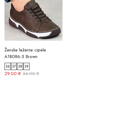
Ženske ležerne cipele
A18086-5 Brown
36
37
38
39
29.00 €
34.00 €