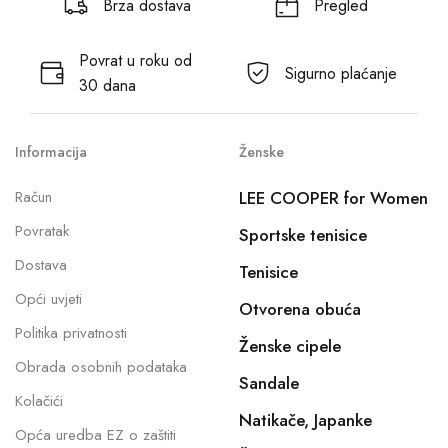
Brza dostava
Pregled
Povrat u roku od
Sigurno plaćanje
30 dana
Informacija
Ženske
Račun
LEE COOPER for Women
Povratak
Sportske tenisice
Dostava
Tenisice
Opći uvjeti
Otvorena obuća
Politika privatnosti
Ženske cipele
Obrada osobnih podataka
Sandale
Kolačići
Natikače, Japanke
Opća uredba EZ o zaštiti