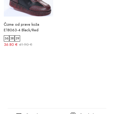
Čizme od prave koža
E18063-4 Black/Red
36
38
39
36.80 €
41.90 €