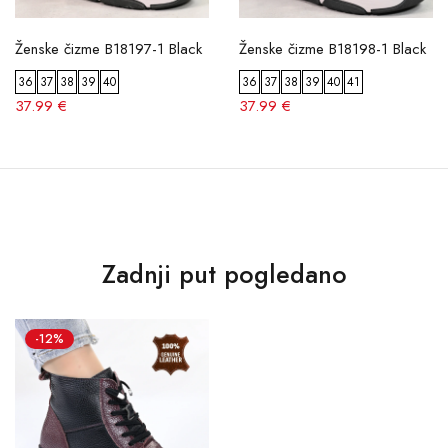
Ženske čizme B18197-1 Black
Ženske čizme B18198-1 Black
36
37
38
39
40
36
37
38
39
40
41
37.99 €
37.99 €
Zadnji put pogledano
-12%