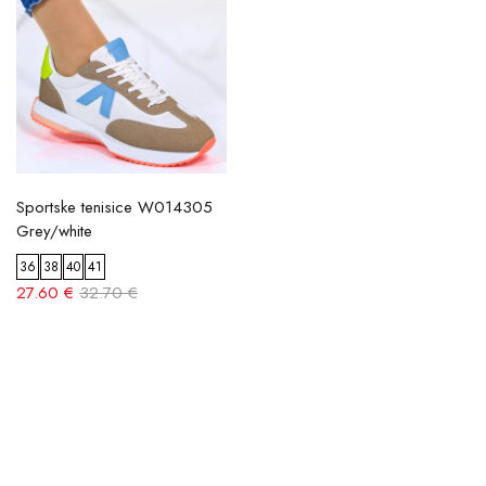
Sportske tenisice W014305
Grey/white
36
38
40
41
27.60 €
32.70 €