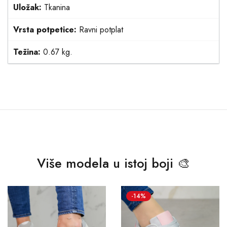
Uložak:
Tkanina
Vrsta potpetice:
Ravni potplat
Težina:
0.67 kg.
Više modela u istoj boji 🎨
-14%