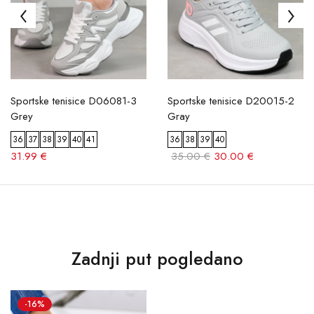
Sportske tenisice D06081-3
Sportske tenisice D20015-2
Grey
Gray
36
37
38
39
40
41
36
38
39
40
31.99 €
35.00 €
30.00 €
Zadnji put pogledano
-16%