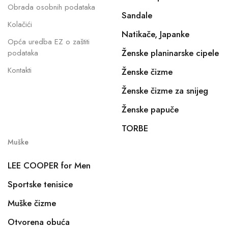
Obrada osobnih podataka
Sandale
Kolačići
Natikače, Japanke
Opća uredba EZ o zaštiti
Ženske planinarske cipele
podataka
Kontakti
Ženske čizme
Ženske čizme za snijeg
Ženske papuče
TORBE
Muške
LEE COOPER for Men
Sportske tenisice
Muške čizme
Otvorena obuća