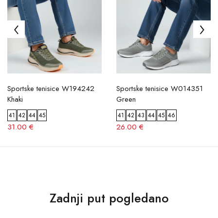
Sportske tenisice W194242
Sportske tenisice W014351
Khaki
Green
41
42
44
45
41
42
43
44
45
46
31.00 €
26.00 €
Zadnji put pogledano