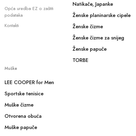
Natikače, Japanke
Opća uredba EZ o zaštiti
Ženske planinarske cipele
podataka
Kontakti
Ženske čizme
Ženske čizme za snijeg
Ženske papuče
TORBE
Muške
LEE COOPER for Men
Sportske tenisice
Muške čizme
Otvorena obuća
Muške papuče