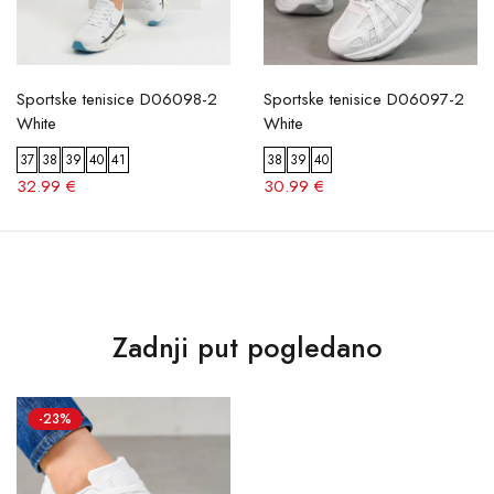
Sportske tenisice D06098-2
Sportske tenisice D06097-2
White
White
37
38
39
40
41
38
39
40
32.99 €
30.99 €
Zadnji put pogledano
-23%