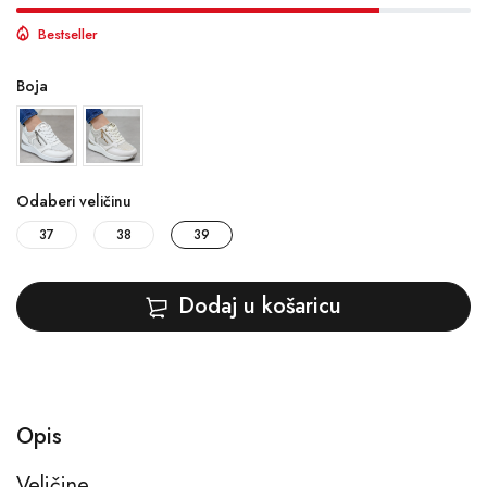
Bestseller
Boja
Odaberi veličinu
37
38
39
Dodaj u košaricu
Opis
Veličine