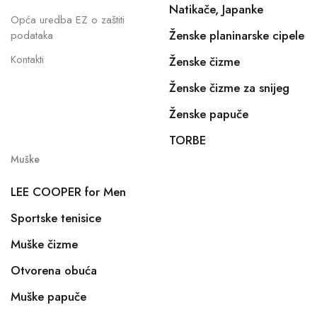
Natikače, Japanke
Opća uredba EZ o zaštiti
Ženske planinarske cipele
podataka
Kontakti
Ženske čizme
Ženske čizme za snijeg
Ženske papuče
TORBE
Muške
LEE COOPER for Men
Sportske tenisice
Muške čizme
Otvorena obuća
Muške papuče