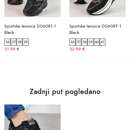
Sportske tenisice D06081-1
Sportske tenisice D06087-1
Black
Black
36
37
38
39
36
37
38
39
40
41
31.99 €
32.99 €
Zadnji put pogledano