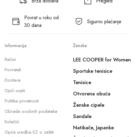
Brza dostava
Pregled
Povrat u roku od
Sigurno plaćanje
30 dana
Informacija
Ženske
Račun
LEE COOPER for Women
Povratak
Sportske tenisice
Dostava
Tenisice
Opći uvjeti
Otvorena obuća
Politika privatnosti
Ženske cipele
Obrada osobnih podataka
Sandale
Kolačići
Natikače, Japanke
Opća uredba EZ o zaštiti