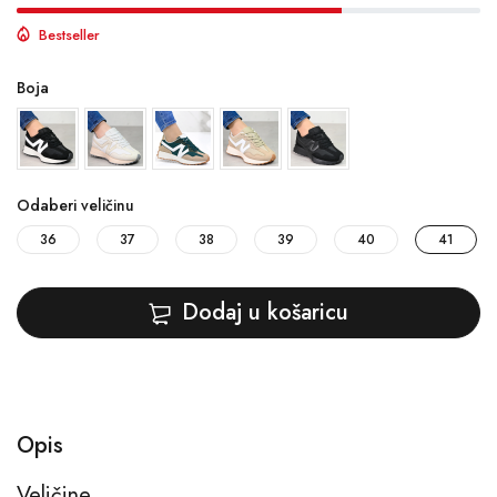
Bestseller
Boja
Odaberi veličinu
36
37
38
39
40
41
Dodaj u košaricu
Opis
Veličine