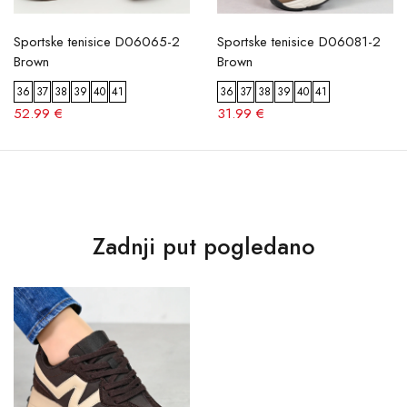
Sportske tenisice D06065-2
Sportske tenisice D06081-2
Brown
Brown
36
37
38
39
40
41
36
37
38
39
40
41
52.99 €
31.99 €
Zadnji put pogledano