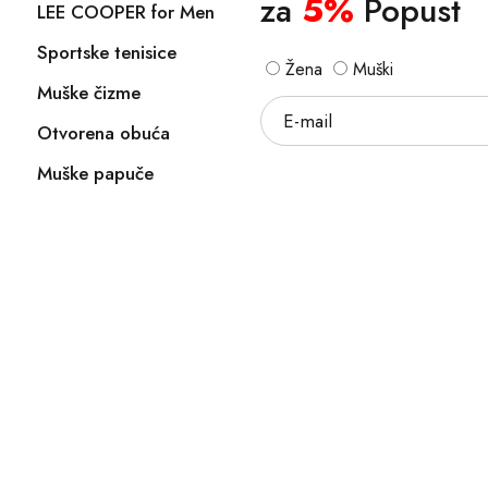
za
5%
Popust
LEE COOPER for Men
Sportske tenisice
Žena
Muški
Muške čizme
Otvorena obuća
Muške papuče