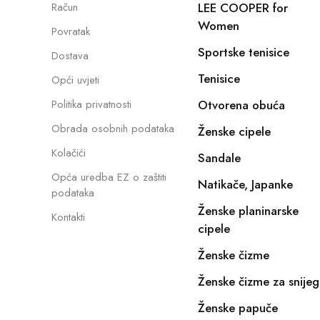
Račun
LEE COOPER for
Women
Povratak
Sportske tenisice
Dostava
Tenisice
Opći uvjeti
Politika privatnosti
Otvorena obuća
Obrada osobnih podataka
Ženske cipele
Kolačići
Sandale
Opća uredba EZ o zaštiti
Natikače, Japanke
podataka
Ženske planinarske
Kontakti
cipele
Ženske čizme
Ženske čizme za snijeg
Ženske papuče