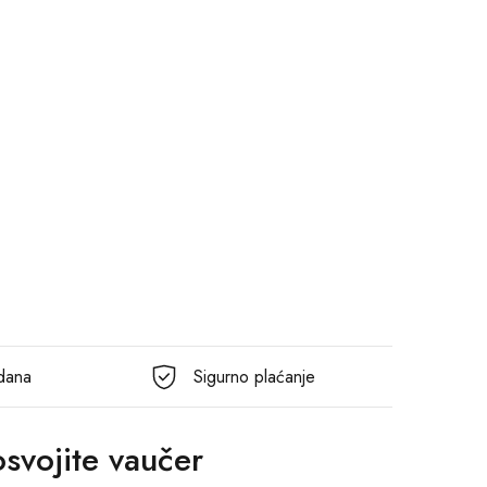
 dana
Sigurno plaćanje
 osvojite vaučer