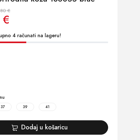
.80 €
 €
upno 4 računati na lageru!
inu
37
39
41
Dodaj u košaricu