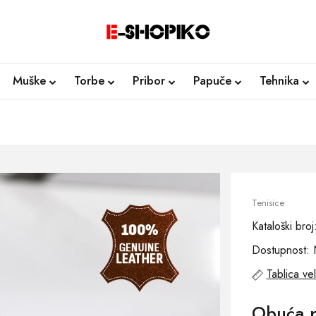
Muške
Torbe
Pribor
Papuče
Tehnika
Tenisice
Kataloški bro
Dostupnost: 
Tablica vel
Obuća p