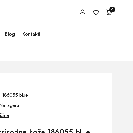
0
Blog
Kontakti
j: 186055 blue
Na lageru
ičina
rirodna koža 186055 blue