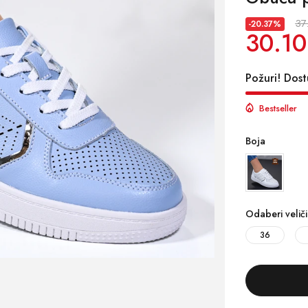
37
-20.37%
30.10
Požuri! Dost
Bestseller
Boja
Odaberi velič
36