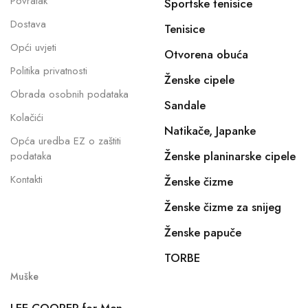
Povratak
Sportske tenisice
Dostava
Tenisice
Opći uvjeti
Otvorena obuća
Politika privatnosti
Ženske cipele
Obrada osobnih podataka
Sandale
Kolačići
Natikače, Japanke
Opća uredba EZ o zaštiti
Ženske planinarske cipele
podataka
Kontakti
Ženske čizme
Ženske čizme za snijeg
Ženske papuče
TORBE
Muške