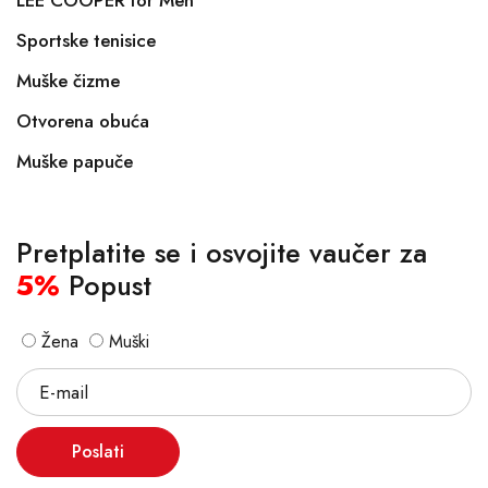
LEE COOPER for Men
Sportske tenisice
Muške čizme
Otvorena obuća
Muške papuče
Pretplatite se i osvojite vaučer za
5%
Popust
Žena
Muški
Poslati