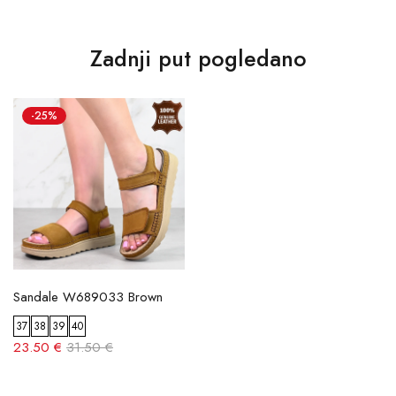
Zadnji put pogledano
-25%
Sandale W689033 Brown
37
38
39
40
23.50 €
31.50 €