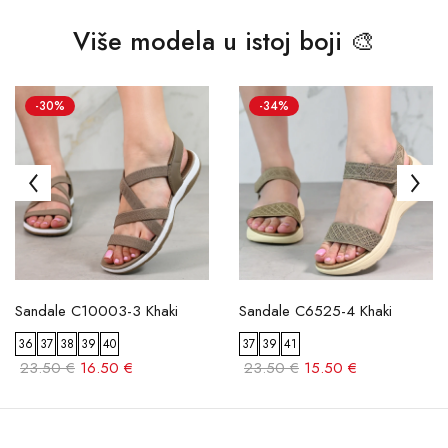
Više modela u istoj boji 🎨
-30%
-34%
Sandale C10003-3 Khaki
Sandale C6525-4 Khaki
36
37
38
39
40
37
39
41
23.50 €
16.50 €
23.50 €
15.50 €