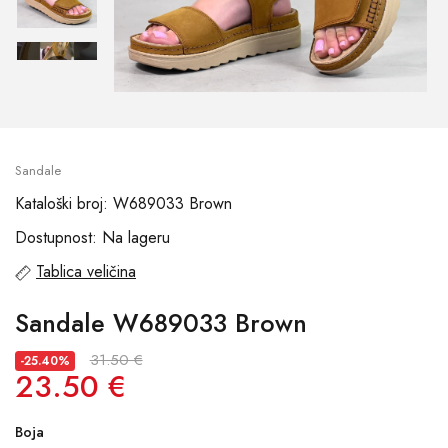
Sandale
Kataloški broj: W689033 Brown
Dostupnost: Na lageru
Tablica veličina
Sandale W689033 Brown
31.50 €
-25.40%
23.50 €
Boja