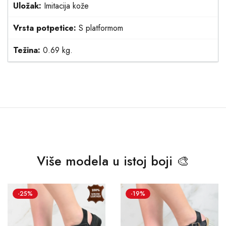
Uložak:
Imitacija kože
Vrsta potpetice:
S platformom
Težina:
0.69 kg.
Više modela u istoj boji 🎨
-25%
-19%