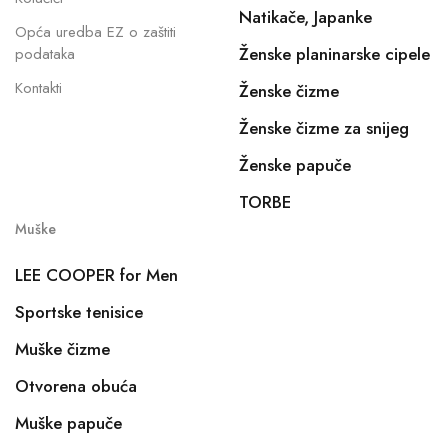
Natikače, Japanke
Opća uredba EZ o zaštiti
Ženske planinarske cipele
podataka
Kontakti
Ženske čizme
Ženske čizme za snijeg
Ženske papuče
TORBE
Muške
LEE COOPER for Men
Sportske tenisice
Muške čizme
Otvorena obuća
Muške papuče