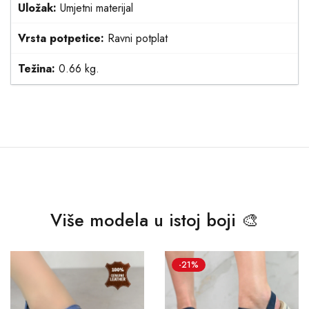
Uložak:
Umjetni materijal
Vrsta potpetice:
Ravni potplat
Težina:
0.66 kg.
Više modela u istoj boji 🎨
-21%