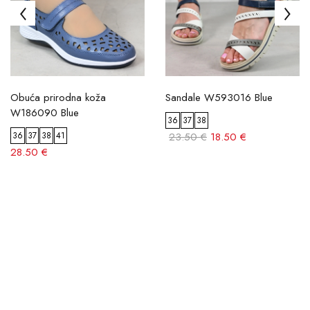
Obuća prirodna koža
Sandale W593016 Blue
W186090 Blue
36
37
38
36
37
38
41
23.50 €
18.50 €
28.50 €