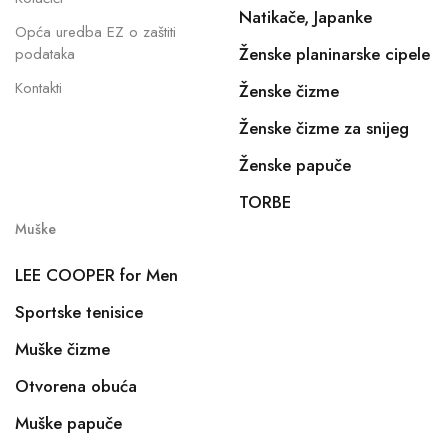
Natikače, Japanke
Opća uredba EZ o zaštiti
Ženske planinarske cipele
podataka
Kontakti
Ženske čizme
Ženske čizme za snijeg
Ženske papuče
TORBE
Muške
LEE COOPER for Men
Sportske tenisice
Muške čizme
Otvorena obuća
Muške papuče