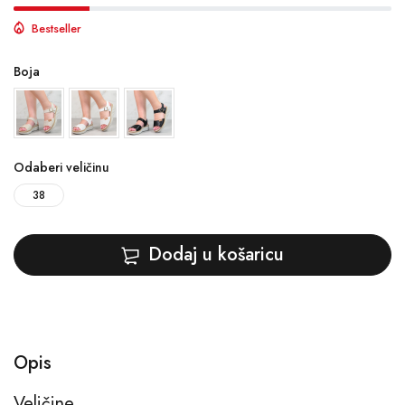
Bestseller
Boja
Odaberi veličinu
38
Dodaj u košaricu
Opis
Veličine