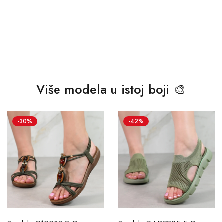
Više modela u istoj boji 🎨
-30%
-42%