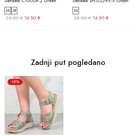
Sandale C10008-2 Green
Sandale SH-D2295-5 Green
36
38
36
23.50 €
16.50 €
25.00 €
14.50 €
Zadnji put pogledano
-19%