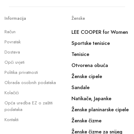
Informacija
Ženske
Račun
LEE COOPER for Women
Povratak
Sportske tenisice
Dostava
Tenisice
Opći uvjeti
Otvorena obuća
Politika privatnosti
Ženske cipele
Obrada osobnih podataka
Sandale
Kolačići
Natikače, Japanke
Opća uredba EZ o zaštiti
Ženske planinarske cipele
podataka
Kontakti
Ženske čizme
Ženske čizme za snijeg