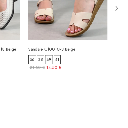
18 Beige
Sandale C10010-3 Beige
Sanda
36
38
39
41
36
21.50 €
14.50 €
21.5