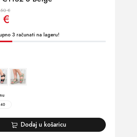
.50 €
 €
upno 3 računati na lageru!
inu
40
Dodaj u košaricu