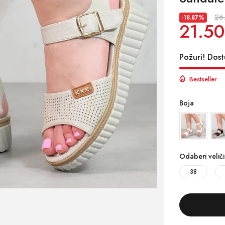
26
-18.87%
21.50
Požuri! Dost
Bestseller
Boja
Odaberi velič
38