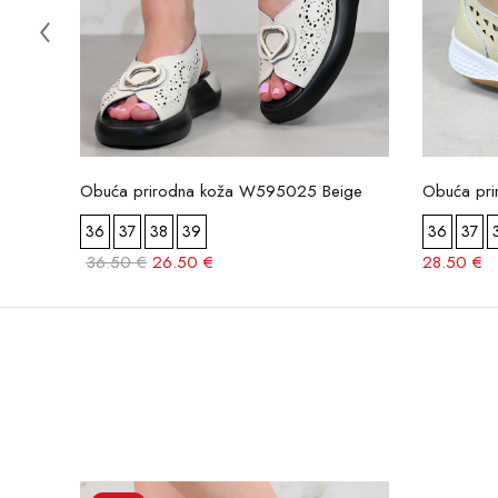
Obuća prirodna koža W595025 Beige
Obuća pr
36
37
38
39
36
37
36.50 €
26.50 €
28.50 €