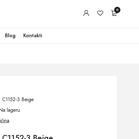
0
Blog
Kontakti
j: C1152-3 Beige
Na lageru
ičina
 C1152-3 Beige