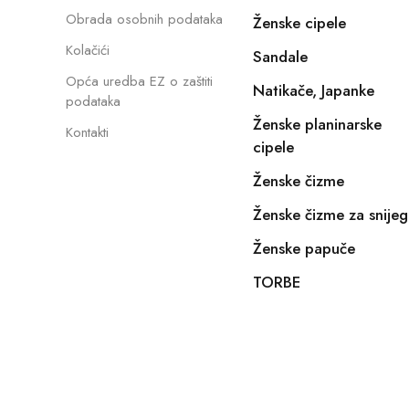
Obrada osobnih podataka
Ženske cipele
Kolačići
Sandale
Opća uredba EZ o zaštiti
Natikače, Japanke
podataka
Ženske planinarske
Kontakti
cipele
Ženske čizme
Ženske čizme za snijeg
Ženske papuče
TORBE
Copyright © 2022, E-SHOPIKO.COM. Sva prava pridržan