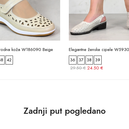
irodna koža W186090 Beige
Elegantne ženske cipele W5930
38
42
36
37
38
39
29.50 €
24.50 €
Zadnji put pogledano