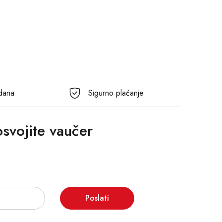
 dana
Sigurno plaćanje
 osvojite vaučer
Poslati