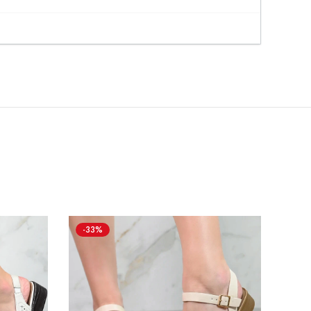
-33%
-19