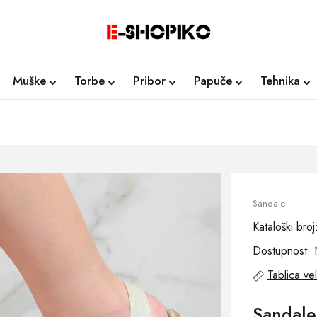
Muške
Torbe
Pribor
Papuče
Tehnika
Sandale
Kataloški bro
Dostupnost: 
Tablica vel
Sandale