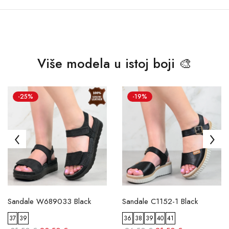
Više modela u istoj boji 🎨
-25%
-19%
Sandale W689033 Black
Sandale C1152-1 Black
37
39
36
38
39
40
41