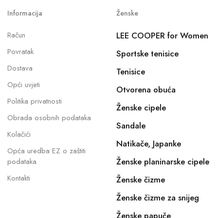
Informacija
Ženske
Račun
LEE COOPER for Women
Povratak
Sportske tenisice
Dostava
Tenisice
Opći uvjeti
Otvorena obuća
Politika privatnosti
Ženske cipele
Obrada osobnih podataka
Sandale
Kolačići
Natikače, Japanke
Opća uredba EZ o zaštiti
Ženske planinarske cipele
podataka
Kontakti
Ženske čizme
Ženske čizme za snijeg
Ženske papuče