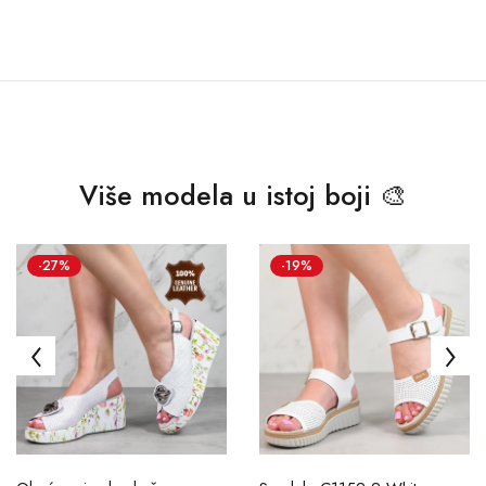
Više modela u istoj boji 🎨
-27%
-19%