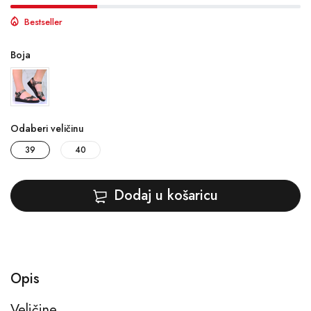
Bestseller
Boja
Odaberi veličinu
39
40
Dodaj u košaricu
Opis
Veličine