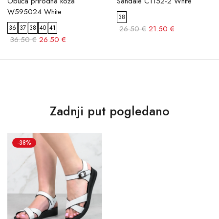
Obuća prirodna koža
Sandale C1152-2 White
W595024 White
38
36
37
38
40
41
26.50 €
21.50 €
36.50 €
26.50 €
Zadnji put pogledano
-38%