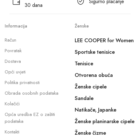
Sigurno plaćanje
30 dana
Informacija
Ženske
Račun
LEE COOPER for Women
Povratak
Sportske tenisice
Dostava
Tenisice
Opći uvjeti
Otvorena obuća
Politika privatnosti
Ženske cipele
Obrada osobnih podataka
Sandale
Kolačići
Natikače, Japanke
Opća uredba EZ o zaštiti
Ženske planinarske cipele
podataka
Kontakti
Ženske čizme