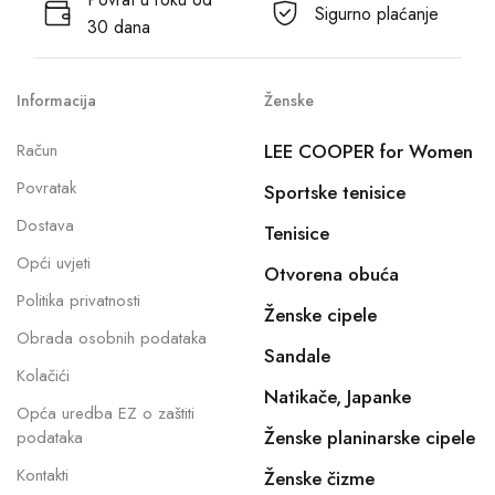
Sigurno plaćanje
30 dana
Informacija
Ženske
Račun
LEE COOPER for Women
Povratak
Sportske tenisice
Dostava
Tenisice
Opći uvjeti
Otvorena obuća
Politika privatnosti
Ženske cipele
Obrada osobnih podataka
Sandale
Kolačići
Natikače, Japanke
Opća uredba EZ o zaštiti
Ženske planinarske cipele
podataka
Kontakti
Ženske čizme