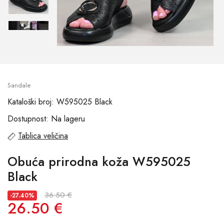
Sandale
Kataloški broj: W595025 Black
Dostupnost: Na lageru
Tablica veličina
Obuća prirodna koža W595025
Black
36.50 €
-27.40%
26.50 €