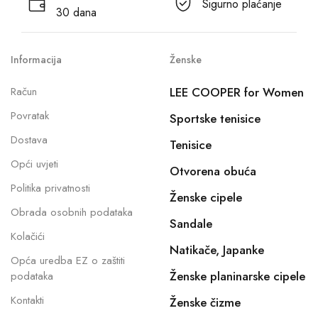
Sigurno plaćanje
30 dana
Informacija
Ženske
Račun
LEE COOPER for Women
Povratak
Sportske tenisice
Dostava
Tenisice
Opći uvjeti
Otvorena obuća
Politika privatnosti
Ženske cipele
Obrada osobnih podataka
Sandale
Kolačići
Natikače, Japanke
Opća uredba EZ o zaštiti
Ženske planinarske cipele
podataka
Kontakti
Ženske čizme