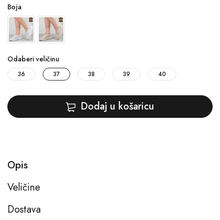
Boja
Odaberi veličinu
36
37
38
39
40
Dodaj u košaricu
Opis
Veličine
Dostava