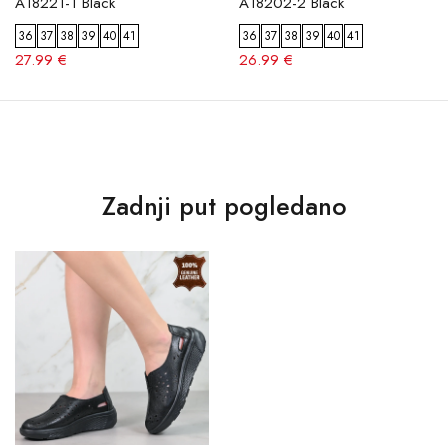
A18221-1 Black
A18202-2 Black
36
37
38
39
40
41
36
37
38
39
40
41
27.99 €
26.99 €
Zadnji put pogledano