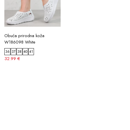
Obuća prirodna koža
W186098 White
36
37
38
40
41
32.99 €