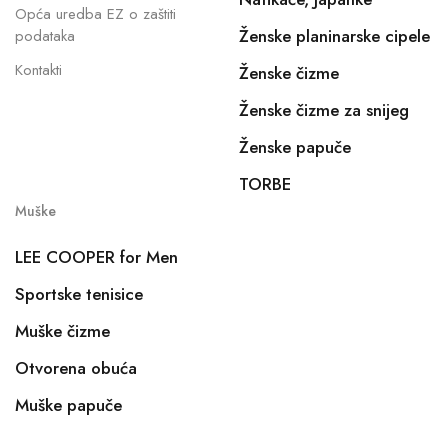
Opća uredba EZ o zaštiti
Ženske planinarske cipele
podataka
Kontakti
Ženske čizme
Ženske čizme za snijeg
Ženske papuče
TORBE
Muške
LEE COOPER for Men
Sportske tenisice
Muške čizme
Otvorena obuća
Muške papuče