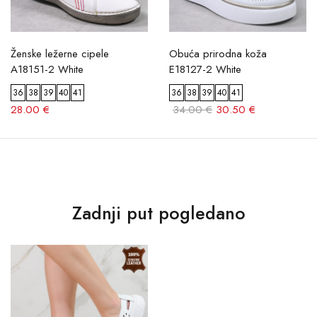
Ženske ležerne cipele
Obuća prirodna koža
A18151-2 White
E18127-2 White
36
38
39
40
41
36
38
39
40
41
28.00 €
34.00 €
30.50 €
Zadnji put pogledano