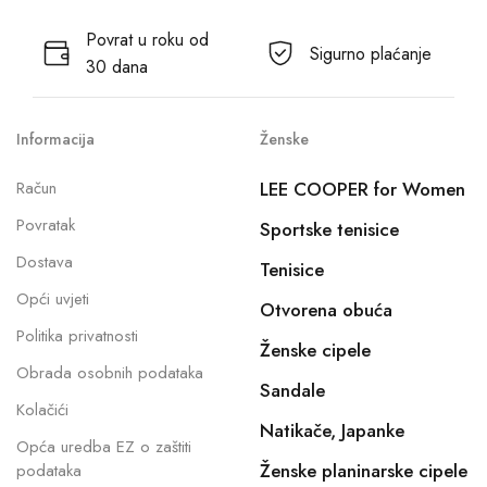
Povrat u roku od
Sigurno plaćanje
30 dana
Informacija
Ženske
Račun
LEE COOPER for Women
Povratak
Sportske tenisice
Dostava
Tenisice
Opći uvjeti
Otvorena obuća
Politika privatnosti
Ženske cipele
Obrada osobnih podataka
Sandale
Kolačići
Natikače, Japanke
Opća uredba EZ o zaštiti
Ženske planinarske cipele
podataka