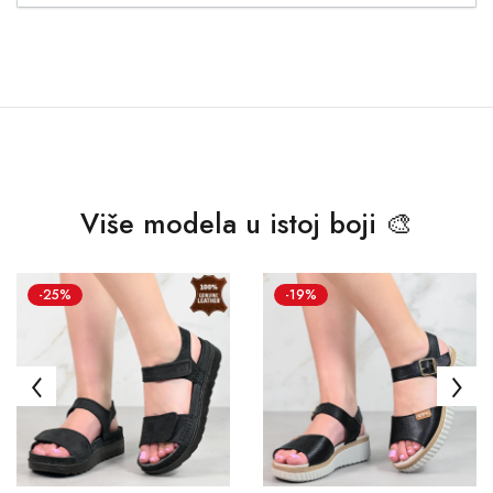
Više modela u istoj boji 🎨
-25%
-19%