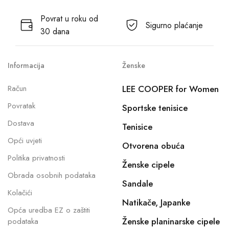
Povrat u roku od
Sigurno plaćanje
30 dana
Informacija
Ženske
Račun
LEE COOPER for Women
Povratak
Sportske tenisice
Dostava
Tenisice
Opći uvjeti
Otvorena obuća
Politika privatnosti
Ženske cipele
Obrada osobnih podataka
Sandale
Kolačići
Natikače, Japanke
Opća uredba EZ o zaštiti
Ženske planinarske cipele
podataka