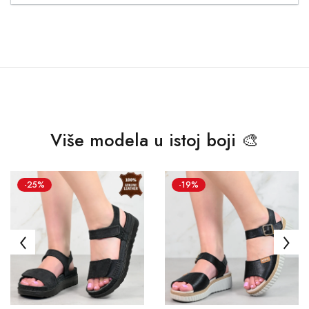
Više modela u istoj boji 🎨
-25%
-19%