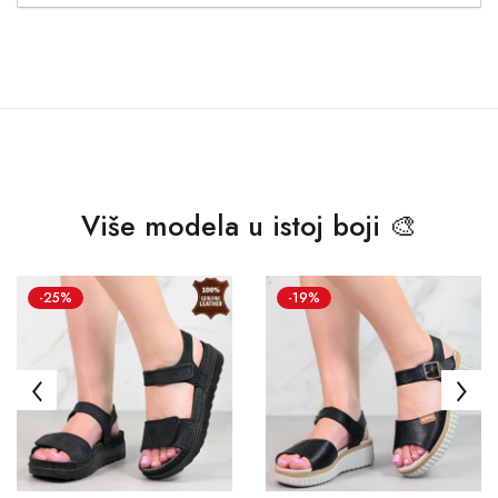
Više modela u istoj boji 🎨
-25%
-19%