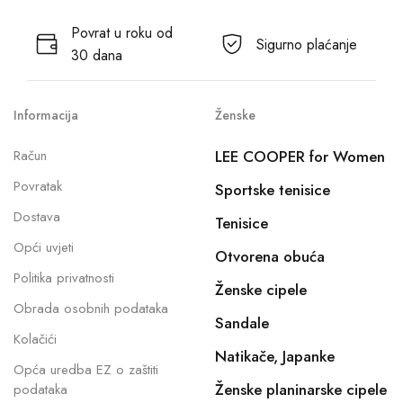
Povrat u roku od
Sigurno plaćanje
30 dana
Informacija
Ženske
Račun
LEE COOPER for Women
Povratak
Sportske tenisice
Dostava
Tenisice
Opći uvjeti
Otvorena obuća
Politika privatnosti
Ženske cipele
Obrada osobnih podataka
Sandale
Kolačići
Natikače, Japanke
Opća uredba EZ o zaštiti
Ženske planinarske cipele
podataka