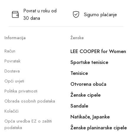
Povrat u roku od
Sigurno plaćanje
30 dana
Informacija
Ženske
Račun
LEE COOPER for Women
Povratak
Sportske tenisice
Dostava
Tenisice
Opći uvjeti
Otvorena obuća
Politika privatnosti
Ženske cipele
Obrada osobnih podataka
Sandale
Kolačići
Natikače, Japanke
Opća uredba EZ o zaštiti
Ženske planinarske cipele
podataka