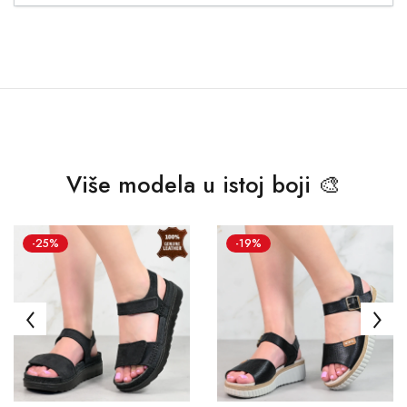
Više modela u istoj boji 🎨
-25%
-19%