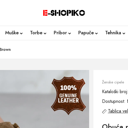
Muške
Torbe
Pribor
Papuče
Tehnika
 Brown
Ženske cipele
Kataloški bro
Dostupnost: 
Tablica vel
Obuća p