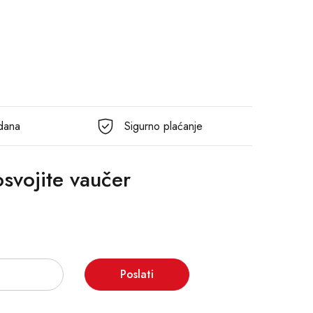
 dana
Sigurno plaćanje
 osvojite vaučer
Poslati