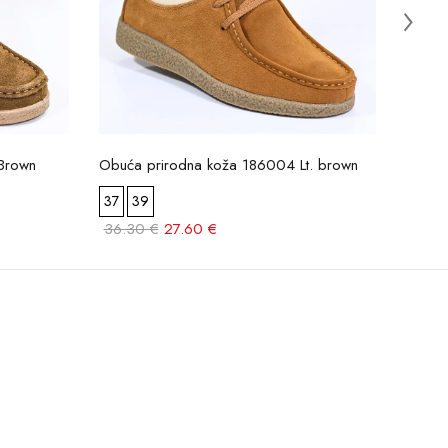
Brown
Obuća prirodna koža 186004 Lt. brown
Obuća
37
39
42
4
36.30 €
27.60 €
47.0