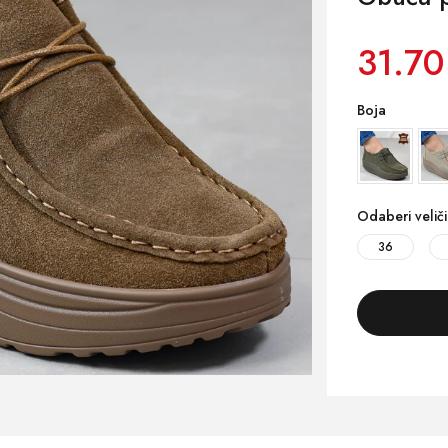
31.70
Boja
Odaberi velič
36