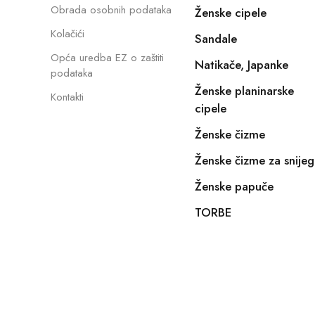
Obrada osobnih podataka
Ženske cipele
Kolačići
Sandale
Opća uredba EZ o zaštiti
Natikače, Japanke
podataka
Ženske planinarske
Kontakti
cipele
Ženske čizme
Ženske čizme za snijeg
Ženske papuče
TORBE
Copyright © 2022, E-SHOPIKO.COM. Sva prava pridržan