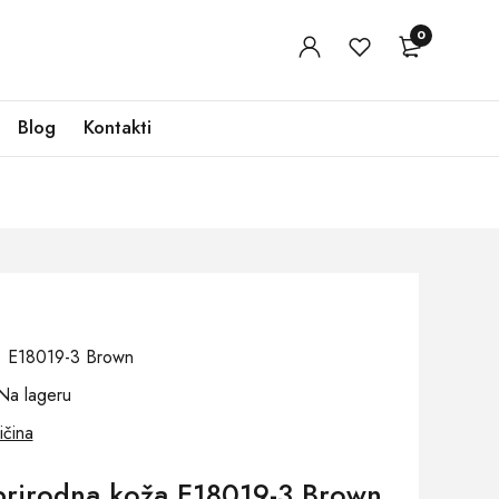
0
Blog
Kontakti
j: E18019-3 Brown
Na lageru
ičina
rirodna koža E18019-3 Brown