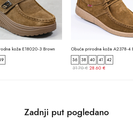
rodna koža E18020-3 Brown
Obuća prirodna koža A2378-4 
39
36
38
40
41
42
31.70 €
28.60 €
Zadnji put pogledano