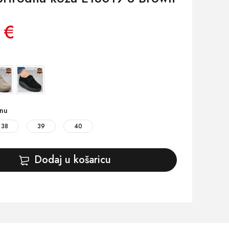
 €
inu
38
39
40
Dodaj u košaricu