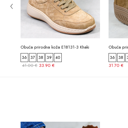
Obuća prirodna koža E18131-3 Khaki
Obuća pri
36
37
38
39
40
36
38
41.00 €
33.90 €
31.70 €