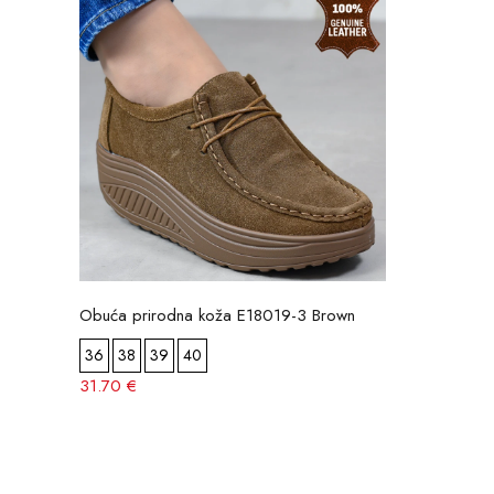
Obuća prirodna koža E18019-3 Brown
36
38
39
40
31.70 €