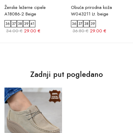
Ženske ležerne cipele
Obuća prirodna koža
A18086-2 Beige
W043211 Lt. beige
36
37
38
39
41
36
37
38
39
34.00 €
29.00 €
36.80 €
29.00 €
Zadnji put pogledano