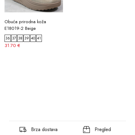
Obuća prirodna koža
E18019-2 Beige
36
37
38
39
40
41
31.70 €
Brza dostava
Pregled