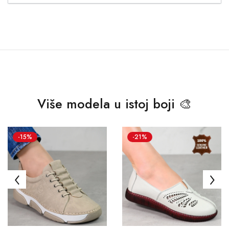
Više modela u istoj boji 🎨
-15%
-21%