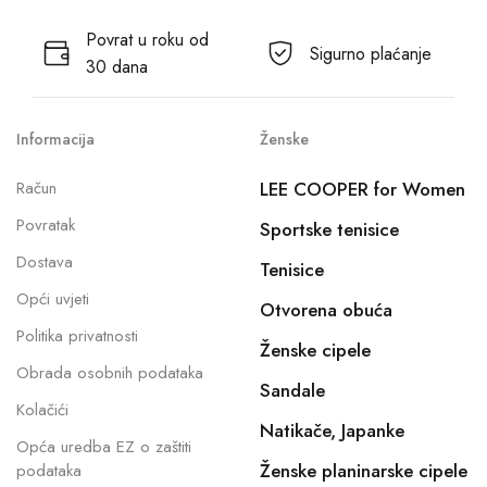
Povrat u roku od
Sigurno plaćanje
30 dana
Informacija
Ženske
Račun
LEE COOPER for Women
Povratak
Sportske tenisice
Dostava
Tenisice
Opći uvjeti
Otvorena obuća
Politika privatnosti
Ženske cipele
Obrada osobnih podataka
Sandale
Kolačići
Natikače, Japanke
Opća uredba EZ o zaštiti
Ženske planinarske cipele
podataka