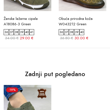
Ženske ležerne cipele
Obuća prirodna koža
A18086-3 Green
W043212 Green
36
37
38
39
40
41
36
37
38
39
40
34.00 €
29.00 €
36.80 €
30.00 €
Zadnji put pogledano
-19%