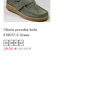
Obuća prirodna koža
E18017-5 Green
36
38
41
42
29.00 €
35.90 €