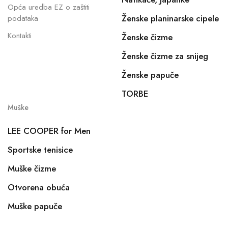
Opća uredba EZ o zaštiti
Ženske planinarske cipele
podataka
Kontakti
Ženske čizme
Ženske čizme za snijeg
Ženske papuče
TORBE
Muške
LEE COOPER for Men
Sportske tenisice
Muške čizme
Otvorena obuća
Muške papuče