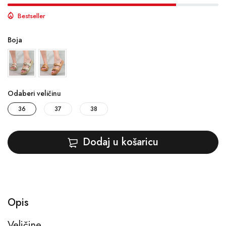
Bestseller
Boja
Odaberi veličinu
36
37
38
Dodaj u košaricu
Opis
Veličine