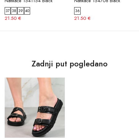
Natikače 1541154 Black
Natikače 154708 Black
37
38
39
40
36
21.50 €
21.50 €
Zadnji put pogledano