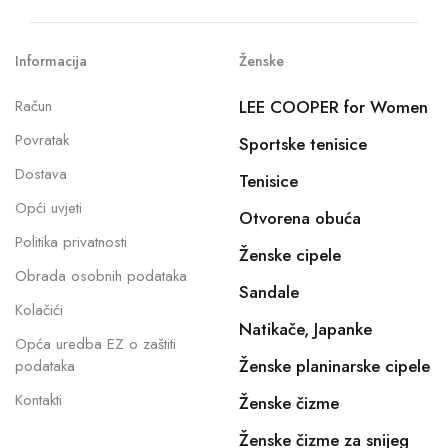
Informacija
Ženske
Račun
LEE COOPER for Women
Povratak
Sportske tenisice
Dostava
Tenisice
Opći uvjeti
Otvorena obuća
Politika privatnosti
Ženske cipele
Obrada osobnih podataka
Sandale
Kolačići
Natikače, Japanke
Opća uredba EZ o zaštiti
Ženske planinarske cipele
podataka
Kontakti
Ženske čizme
Ženske čizme za snijeg