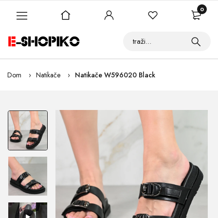
0
Dom
Natikače
Natikače W596020 Black