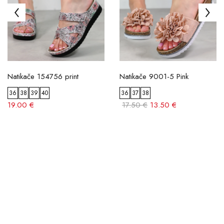
Natikače 154756 print
Natikače 9001-5 Pink
36
38
39
40
36
37
38
19.00 €
17.50 €
13.50 €