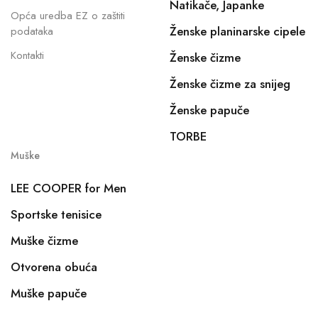
Natikače, Japanke
Opća uredba EZ o zaštiti
Ženske planinarske cipele
podataka
Kontakti
Ženske čizme
Ženske čizme za snijeg
Ženske papuče
TORBE
Muške
LEE COOPER for Men
Sportske tenisice
Muške čizme
Otvorena obuća
Muške papuče