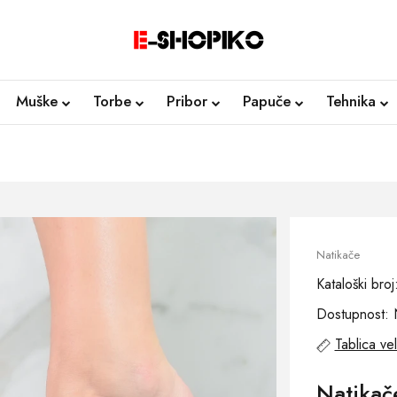
Muške
Torbe
Pribor
Papuče
Tehnika
Natikače
Kataloški br
Dostupnost: 
Tablica vel
Natika