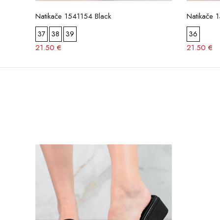
Natikače 1541154 Black
Natikače 
37
38
39
36
21.50 €
21.50 €