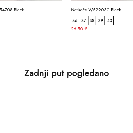
154708 Black
Natikače W522030 Black
36
37
38
39
40
26.50 €
Zadnji put pogledano