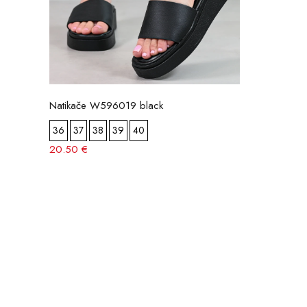
Natikače W596019 black
36
37
38
39
40
20.50 €