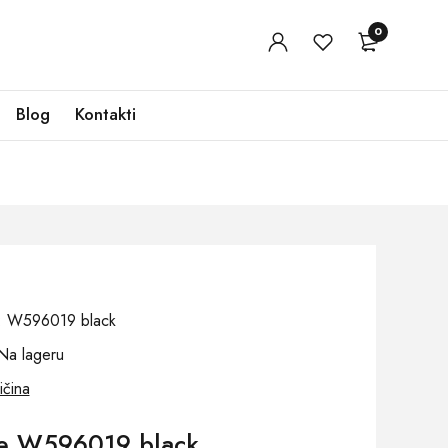
0
Blog
Kontakti
oj: W596019 black
Na lageru
ičina
če W596019 black