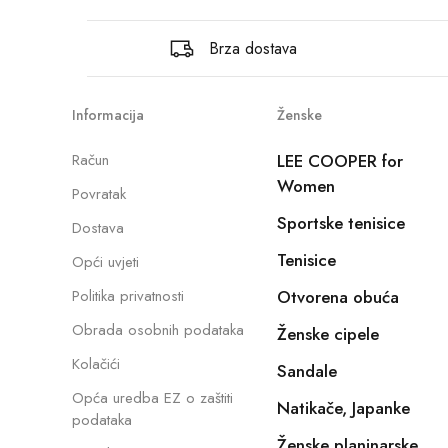
Brza dostava
Informacija
Ženske
Račun
LEE COOPER for
Women
Povratak
Sportske tenisice
Dostava
Tenisice
Opći uvjeti
Politika privatnosti
Otvorena obuća
Obrada osobnih podataka
Ženske cipele
Kolačići
Sandale
Opća uredba EZ o zaštiti
Natikače, Japanke
podataka
Ženske planinarske