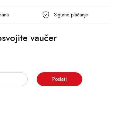
 dana
Sigurno plaćanje
 osvojite vaučer
Poslati