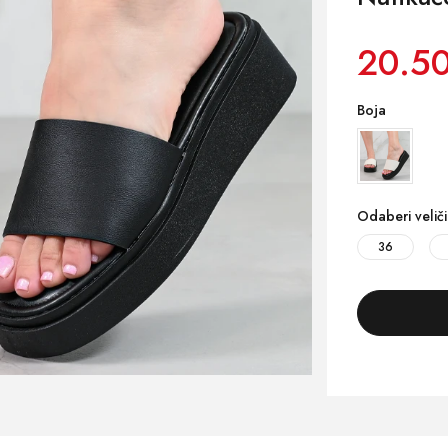
20.50
Boja
Odaberi velič
36