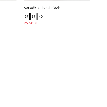
Natikače C1128-1 Black
Natik
37
39
40
37
3
25.50 €
24.50