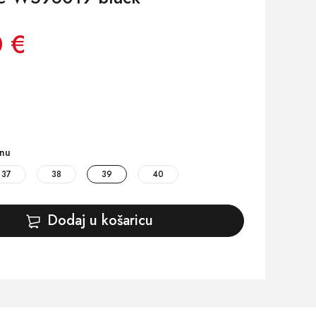
 €
inu
37
38
39
40
Dodaj u košaricu