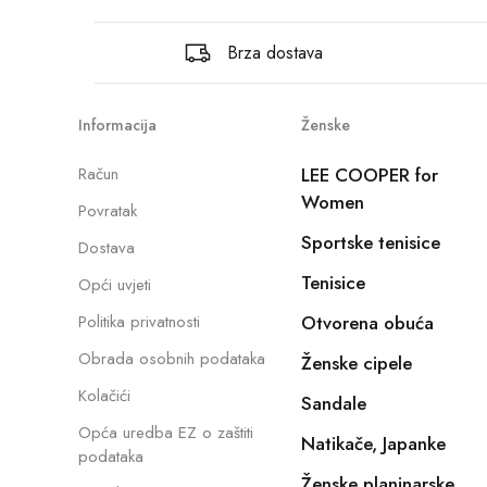
Brza dostava
Informacija
Ženske
Račun
LEE COOPER for
Women
Povratak
Sportske tenisice
Dostava
Tenisice
Opći uvjeti
Politika privatnosti
Otvorena obuća
Obrada osobnih podataka
Ženske cipele
Kolačići
Sandale
Opća uredba EZ o zaštiti
Natikače, Japanke
podataka
Ženske planinarske