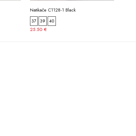
Natikače C1128-1 Black
Natik
37
39
40
37
3
25.50 €
24.50