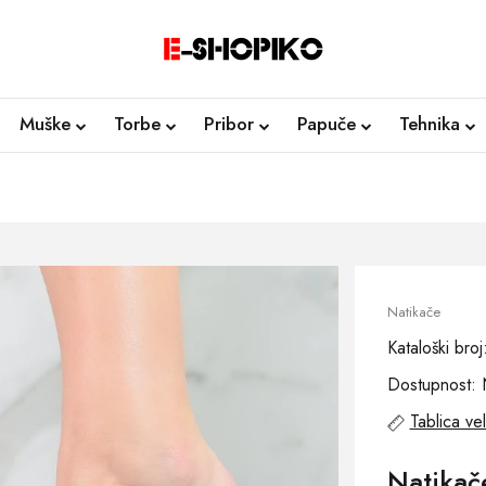
Muške
Torbe
Pribor
Papuče
Tehnika
Natikače
Kataloški br
Dostupnost: 
Tablica vel
Natika