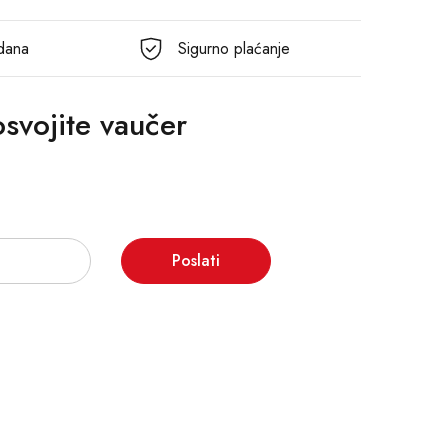
 dana
Sigurno plaćanje
 osvojite vaučer
Poslati