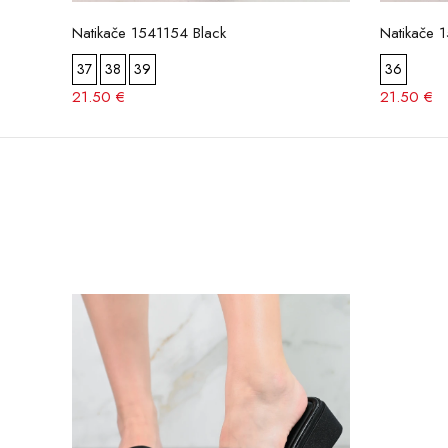
Natikače 1541154 Black
Natikače 
37
38
39
36
21.50 €
21.50 €