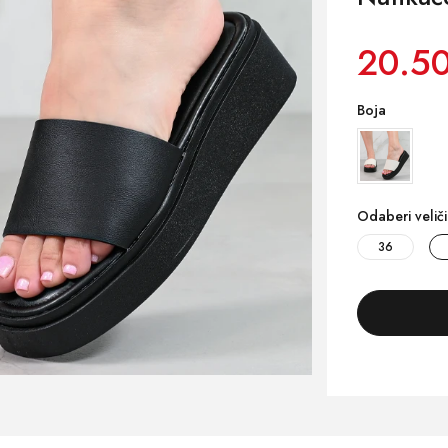
20.50
Boja
Odaberi velič
36