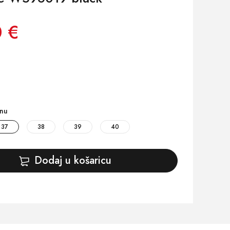
 €
inu
37
38
39
40
Dodaj u košaricu