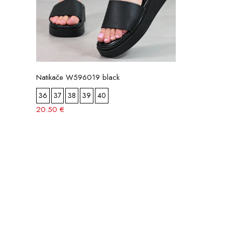
Natikače W596019 black
36
37
38
39
40
20.50 €