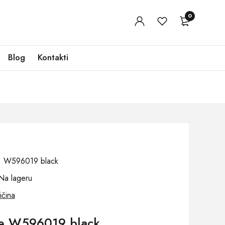
0
Blog
Kontakti
oj: W596019 black
Na lageru
ičina
če W596019 black