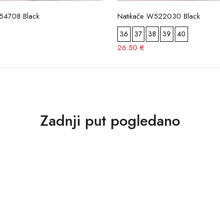
154708 Black
Natikače W522030 Black
36
37
38
39
40
26.50 €
Zadnji put pogledano