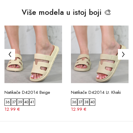
Više modela u istoj boji 🎨
Natikače D42014 Beige
Natikače D42014 Lt. Khaki
36
37
39
40
41
36
37
38
40
12.99 €
12.99 €