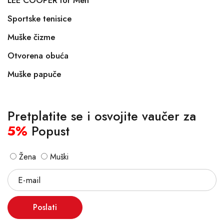
LEE COOPER for Men
Sportske tenisice
Muške čizme
Otvorena obuća
Muške papuče
Pretplatite se i osvojite vaučer za
5%
Popust
Žena
Muški
Poslati