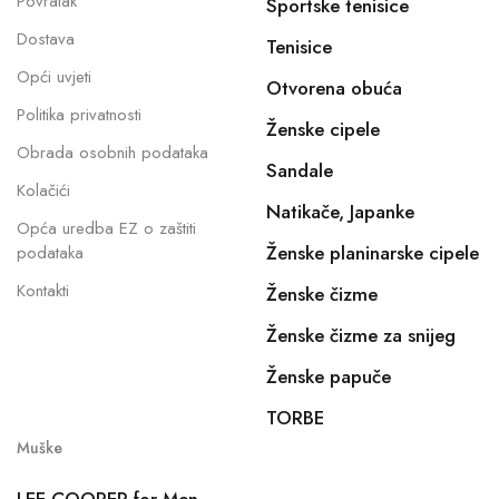
Povratak
Sportske tenisice
Dostava
Tenisice
Opći uvjeti
Otvorena obuća
Politika privatnosti
Ženske cipele
Obrada osobnih podataka
Sandale
Kolačići
Natikače, Japanke
Opća uredba EZ o zaštiti
Ženske planinarske cipele
podataka
Kontakti
Ženske čizme
Ženske čizme za snijeg
Ženske papuče
TORBE
Muške