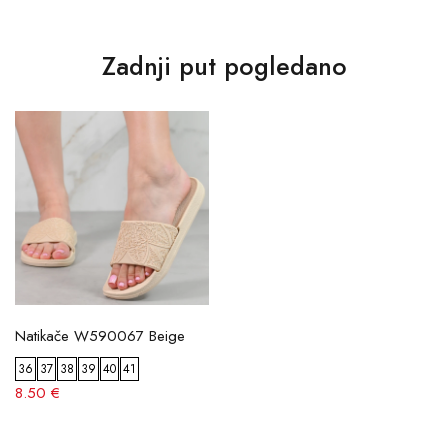
Zadnji put pogledano
Natikače W590067 Beige
36
37
38
39
40
41
8.50 €