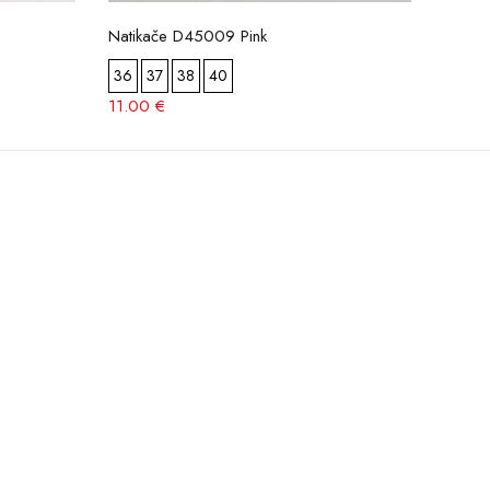
Natikače D45009 Pink
Natika
36
37
38
40
36
11.00 €
13.7