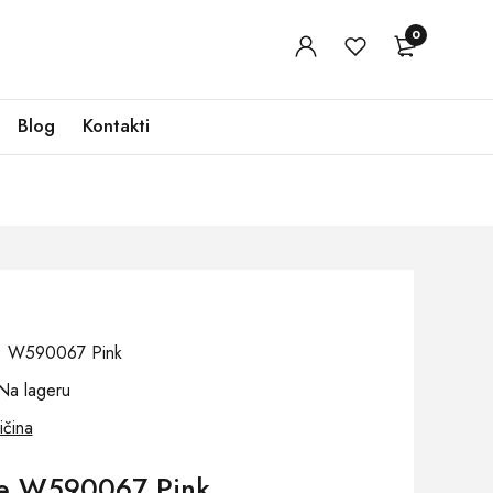
0
Blog
Kontakti
oj: W590067 Pink
Na lageru
ičina
če W590067 Pink