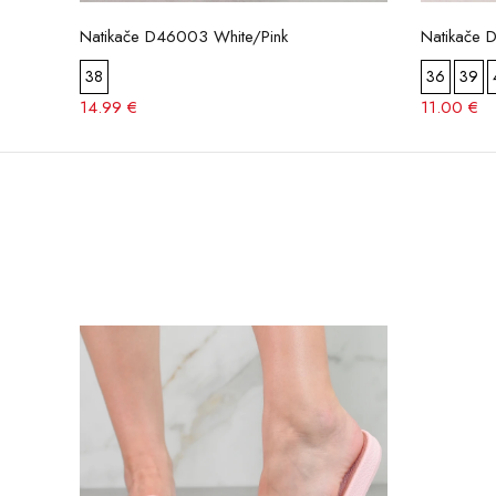
Natikače D46003 White/Pink
Natikače 
38
36
39
14.99 €
11.00 €