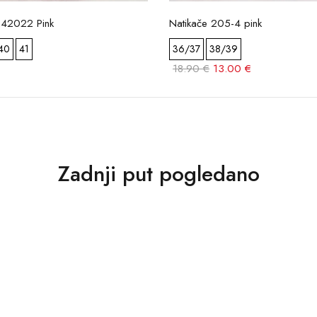
D42022 Pink
Natikače 205-4 pink
40
41
36/37
38/39
18.90 €
13.00 €
Zadnji put pogledano