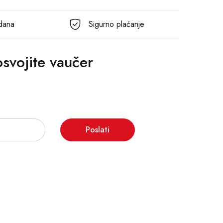
 dana
Sigurno plaćanje
 osvojite vaučer
Poslati