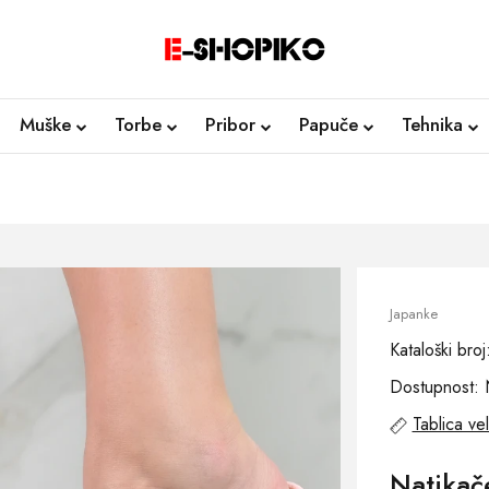
Muške
Torbe
Pribor
Papuče
Tehnika
Japanke
Kataloški br
Dostupnost: 
Tablica vel
Natika