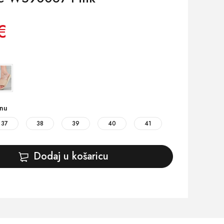
€
inu
37
38
39
40
41
Dodaj u košaricu