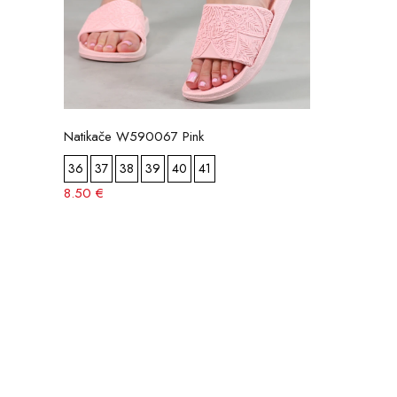
Natikače W590067 Pink
36
37
38
39
40
41
8.50 €