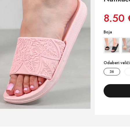
8.50 
Boja
Odaberi velič
36