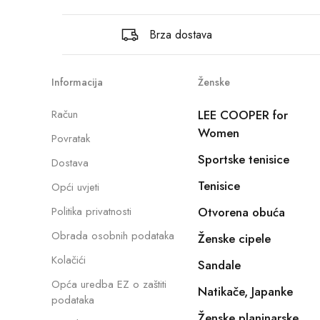
Brza dostava
Informacija
Ženske
Račun
LEE COOPER for
Women
Povratak
Sportske tenisice
Dostava
Tenisice
Opći uvjeti
Politika privatnosti
Otvorena obuća
Obrada osobnih podataka
Ženske cipele
Kolačići
Sandale
Opća uredba EZ o zaštiti
Natikače, Japanke
podataka
Ženske planinarske