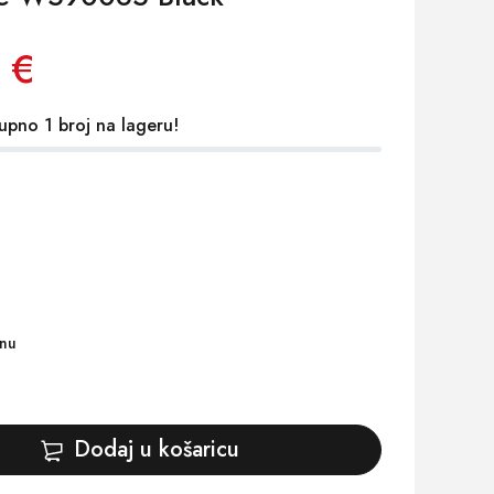
 €
upno 1 broj na lageru!
inu
Dodaj u košaricu