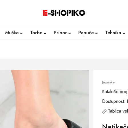
Muške
Torbe
Pribor
Papuče
Tehnika
Japanke
Kataloški br
Dostupnost: 
Tablica vel
Natika