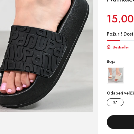
15.00
Požuri! Dost
Bestseller
Boja
Odaberi velič
37