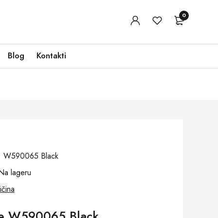
0
Blog
Kontakti
oj: W590065 Black
Na lageru
ičina
če W590065 Black