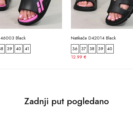
D46003 Black
Natikače D42014 Black
38
39
40
41
36
37
38
39
40
12.99 €
Zadnji put pogledano