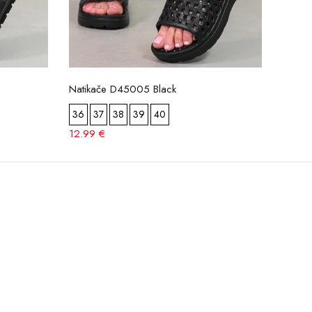
Natikače D45005 Black
Natik
36
37
38
39
40
36
12.99 €
12.99