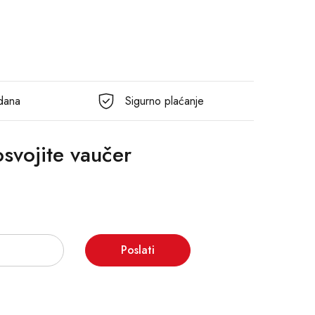
 dana
Sigurno plaćanje
 osvojite vaučer
Poslati