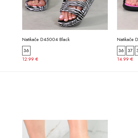
Natikače D45004 Black
Natikače 
36
36
37
12.99 €
14.99 €