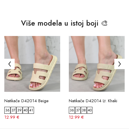
Više modela u istoj boji 🎨
Natikače D42014 Beige
Natikače D42014 Lt. Khaki
36
37
39
40
41
36
37
38
40
12.99 €
12.99 €