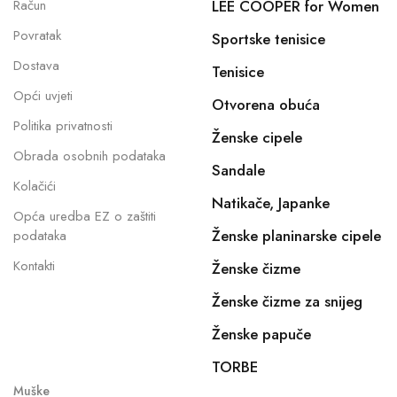
Račun
LEE COOPER for Women
Povratak
Sportske tenisice
Dostava
Tenisice
Opći uvjeti
Otvorena obuća
Politika privatnosti
Ženske cipele
Obrada osobnih podataka
Sandale
Kolačići
Natikače, Japanke
Opća uredba EZ o zaštiti
Ženske planinarske cipele
podataka
Kontakti
Ženske čizme
Ženske čizme za snijeg
Ženske papuče
TORBE
Muške