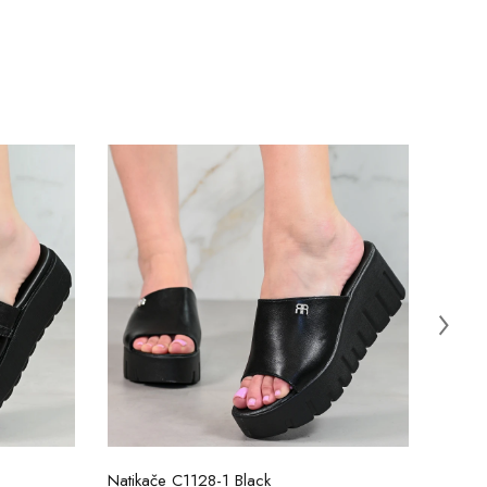
Natikače C1128-1 Black
Natik