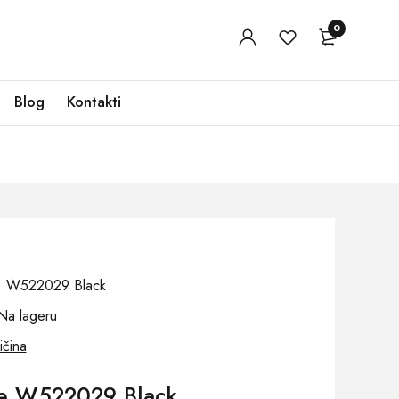
0
Blog
Kontakti
oj: W522029 Black
Na lageru
ičina
če W522029 Black