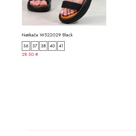
Natikače W522029 Black
36
37
38
40
41
28.50 €