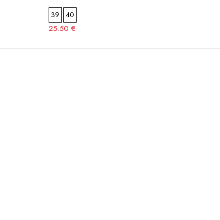
39
40
37
3
25.50 €
24.50