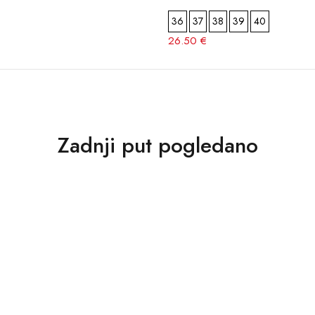
36
37
38
39
40
26.50 €
Zadnji put pogledano