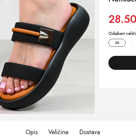
28.50
Odaberi velič
36
Opis
Veličine
Dostava