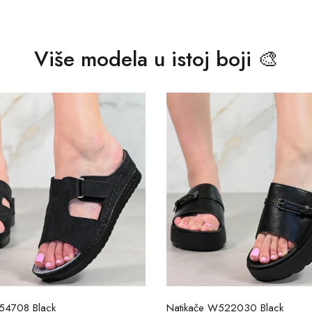
Više modela u istoj boji 🎨
154708 Black
Natikače W522030 Black