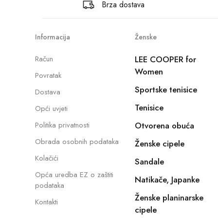
Brza dostava
Informacija
Ženske
Račun
LEE COOPER for
Women
Povratak
Sportske tenisice
Dostava
Tenisice
Opći uvjeti
Politika privatnosti
Otvorena obuća
Obrada osobnih podataka
Ženske cipele
Kolačići
Sandale
Opća uredba EZ o zaštiti
Natikače, Japanke
podataka
Ženske planinarske
Kontakti
cipele