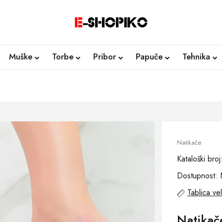
Muške
Torbe
Pribor
Papuče
Tehnika
Natikače
Kataloški br
Dostupnost: 
Tablica vel
Natika