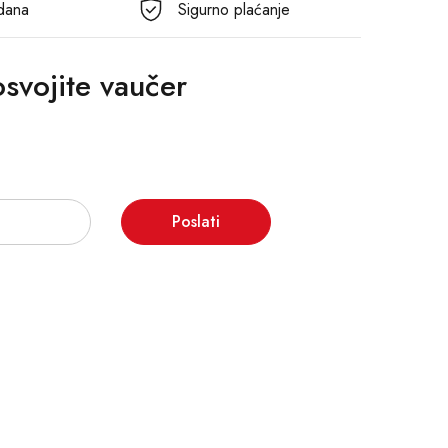
 dana
Sigurno plaćanje
 osvojite vaučer
Poslati