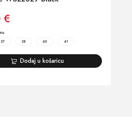
 €
inu
37
38
40
41
Dodaj u košaricu