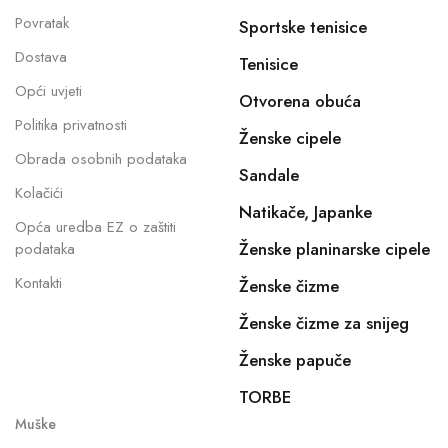
Povratak
Sportske tenisice
Dostava
Tenisice
Opći uvjeti
Otvorena obuća
Politika privatnosti
Ženske cipele
Obrada osobnih podataka
Sandale
Kolačići
Natikače, Japanke
Opća uredba EZ o zaštiti
Ženske planinarske cipele
podataka
Kontakti
Ženske čizme
Ženske čizme za snijeg
Ženske papuče
TORBE
Muške