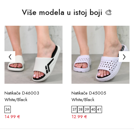
Više modela u istoj boji 🎨
Natikače D46003
Natikače D45005
White/Black
White/Black
36
37
38
39
40
41
14.99 €
12.99 €