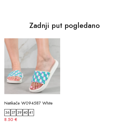
Zadnji put pogledano
Natikače W094587 White
36
37
39
40
41
8.50 €