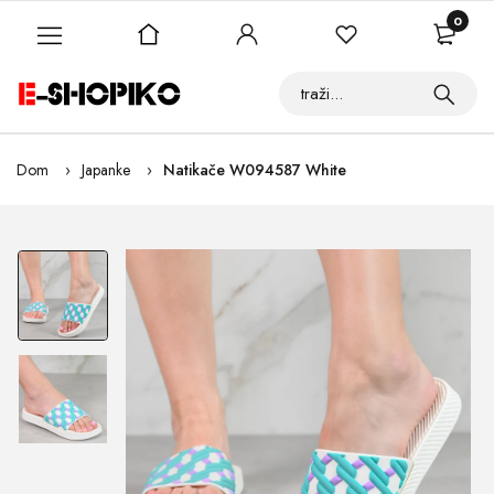
0
Dom
Japanke
Natikače W094587 White